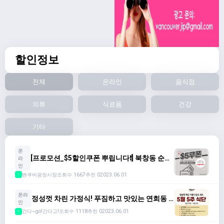
할인정보
전체
온라인
음식점
의류
식료품
건강
기타
온
[프로모션_$5할인쿠폰 뿌립니다❗️] 북창동 순두
라
부/소금향기/남한산성(~6.5)
인
밴쿠버광장시장
조회수 1667
추천 0
2023.06.01
1
온라
정성껏 차린 가정식! 푸짐하고 맛있는 연희동 5
인
월5주 식단 ($70/6종)
간다~go!간다고!
조회수 1118
추천 0
2023.06.01
1