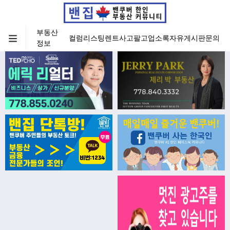
부동산
컬럼
리스팅
렌트
사고팔고
업소록
자유게시판
문의
정보