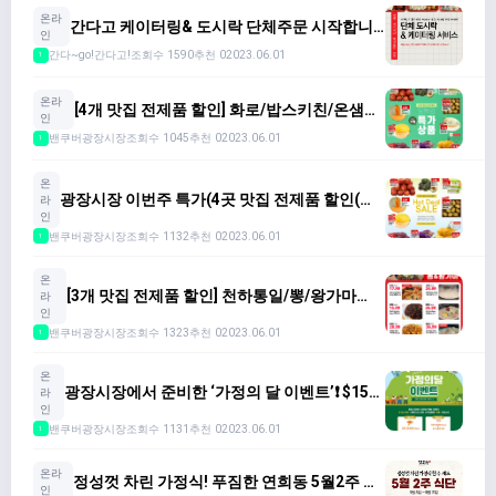
온라
간다고 케이터링& 도시락 단체주문 시작합니
인
다(사진참고해 주세요)
간다~go!간다고!
조회수 1590
추천 0
2023.06.01
1
온라
[4개 맛집 전제품 할인] 화로/밥스키친/온샘이
인
네(~5.29)
밴쿠버광장시장
조회수 1045
추천 0
2023.06.01
1
온
광장시장 이번주 특가(4곳 맛집 전제품 할인(소
라
금향기/남한산성/온샘이네/코퀴딸맘. New 농산
인
물 Chcek! (5.16~5.22)
밴쿠버광장시장
조회수 1132
추천 0
2023.06.01
1
온
[3개 맛집 전제품 할인] 천하통일/뽕/왕가마
라
(~5.15) +가정의 달 이벤트 진행중❗️
인
밴쿠버광장시장
조회수 1323
추천 0
2023.06.01
1
온
광장시장에서 준비한 ‘가정의 달 이벤트’❗️ $150
라
이상 구매하시는 모든 고객분들께 선물을!
인
밴쿠버광장시장
조회수 1131
추천 0
2023.06.01
1
온라
정성껏 차린 가정식! 푸짐한 연희동 5월2주 식
인