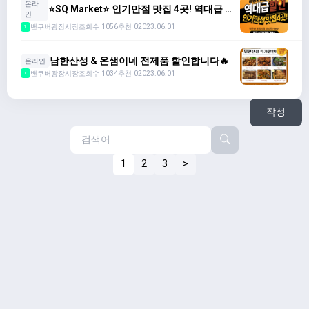
온라
⭐️SQ Market⭐️ 인기만점 맛집 4곳! 역대급 할
인
인🔥
밴쿠버광장시장
조회수 1056
추천 0
2023.06.01
1
남한산성 & 온샘이네 전제품 할인합니다🔥
온라인
밴쿠버광장시장
조회수 1034
추천 0
2023.06.01
1
작성
1
2
3
>