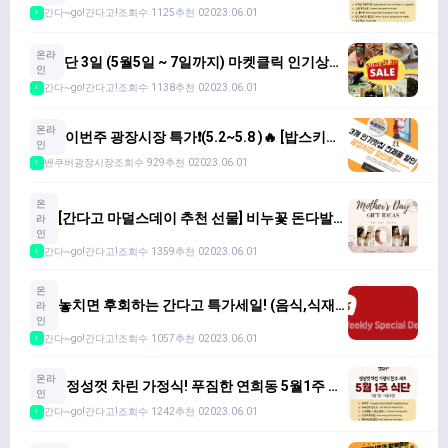
단 ($70/6종)
간다~go!간다고!
조회수 1125
추천 0
2023.06.01
1
온라
단 3일 (5월5일 ~ 7일까지) 마켓클릭 인기상품
인
쇼킹세일합니다.
간다~go!간다고!
조회수 1138
추천 0
2023.06.01
1
온라
이번주 광장시장 특가❗️(5.2~5.8 )🔥 [밥스키친/
인
화로/랭리미트]
밴쿠버광장시장
조회수 929
추천 0
2023.06.01
1
온
[간다고 마덜스데이 추천 선물] 비누꽃 돈다발
라
용돈박스 10개 한정판매!주문 서두르세요~
인
간다~go!간다고!
조회수 1359
추천 0
2023.06.01
1
온
놓치면 후회하는 간다고 특가세일! (음식,식재
라
료,화장품,미용,스파,생필품둥 없는게 없어용)
인
간다~go!간다고!
조회수 1057
추천 0
2023.06.01
1
온라
정성껏 차린 가정식! 푸짐한 연희동 5월1주 식
인
단 ($70/6종)
간다~go!간다고!
조회수 1242
추천 0
2023.06.01
1