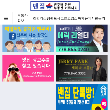
부동산
컬럼
리스팅
렌트
사고팔고
업소록
자유게시판
문의
정보