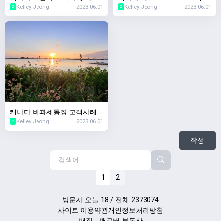
Kelley Jeong
2023.06.01
Kelley Jeong
2023.06.01
다서 생명보험샀는데 회사가
례 '이혼 후 퇴직연금 재산분할
2
2
망하면요?'
은 어떻게되나요?'
캐나다 비과세통장 고객사례
Kelley Jeong
2023.06.01
'TFSA 사용하다가 세금폭탄맞
2
았는데요'
작성
1
2
방문자 오늘 18 / 전체 2373074
사이트 이용약관
개인정보처리방침
밴집 - 밴쿠버 부동산