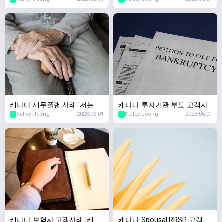
였는데 살아남았어요. 보험가
나다 세금신고 마감기간 안내
입이 되나요?'
캐나다 재무플랜 사례 '저는 얼
캐나다 투자기관 부도 고객사
Kelley Jeong
2023.06.01
Kelley Jeong
2023.06.01
마가 있어야 은퇴가 가능하
례,캐나다 투자회사가 망하면
2
2
죠?', 캐나다 은퇴자금
제 돈은요..?
캐나다 보험사 고객사례 '캐나
캐나다 Spousal RRSP 고객사