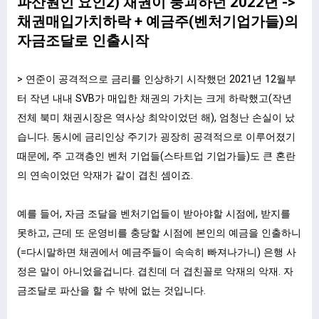
파산원인 요인2) 채권이 붕괴하던 2022년 ->
채권매입가치하락 + 예금주(벤처기업가들)의
자금조달로 인출시작
> 연준이 공격적으로 금리를 인상하기 시작했던 2021년 12월부
터 작년 내내 SVB가 매입한 채권의 가치는 크게 하락했고(작년
전체 북미 채권시장은 역사상 최악이었던 해), 엄청난 손실이 났
습니다. 동시에 금리인상 주기가 굉장히 공격적으로 이루어졌기
때문에, 주 고객층인 벤처 기업들(스타트업 기업가들)도 큰 혼란
의 연속이었던 악재가 같이 겹친 셈이죠.
예를 들어, 자금 조달을 벤처기업들이 받아야할 시점에, 받지를
못하고, 근데 또 운영비를 충당할 시점에 본인의 예금을 인출하니
(=다시말하면 채권에서 예금주들이 속속히 빠져나가니) 은행 사
정은 말이 아니었을겁니다. 겹친데 더 겹친꼴로 악재의 악재. 자
금조달로 파산을 할 수 밖에 없는 것입니다.