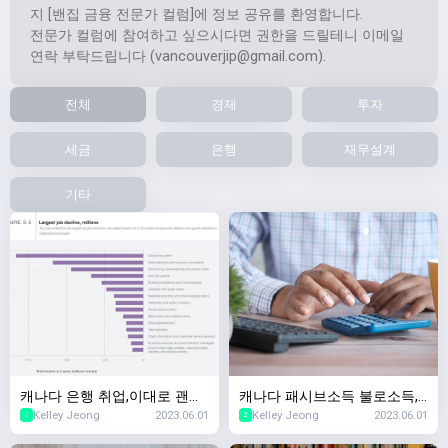
지 [밴집 금융 전문가 컬럼]에 정보 공유를 환영합니다.
전문가 컬럼에 참여하고 싶으시다면 권한을 드릴테니 이메일
연락 부탁드립니다 (
vancouverjip@gmail.com
).
전체
경제
투자
세금
은행
재무설계
기타
캐나다 은행 취업,이대로 괜찮
캐나다 패시브소득 불로소득,
Kelley Jeong
2023.06.01
Kelley Jeong
2023.06.01
나? 5년이내 사라질 직업 Top
캐나다 부동산투자 & 캐나다
2
2
10,2023년 세계경제포럼
증권투자 차이