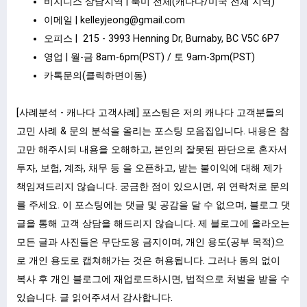
비지니스 상담지역 | 북미 전체(캐나다/미국 전체 지역)
이메일 |
kelleyjeong@gmail.com
오피스 | 215 - 3993 Henning Dr, Burnaby, BC V5C 6P7
영업 | 월-금 8am-6pm(PST) / 토 9am-3pm(PST)
카톡문의(클릭하면이동)
[사례분석 - 캐나다 고객사례] 포스팅은 저의 캐나다 고객분들의
고민 사례 & 문의 분석을 올리는 포스팅 모음집입니다. 내용은 참
고만 해주시되 내용을 오해하고, 본인의 잘못된 판단으로 혼자서
투자, 보험, 계좌, 채무 등 을 오픈하고, 받는 불이익에 대해 제가
책임져드리지 않습니다. 궁금한 점이 있으시면, 위 연락처로 문의
를 주세요. 이 포스팅에는 댓글 및 공감을 달 수 없으며, 블로그 댓
글을 통해 고객 상담을 해드리지 않습니다. 제 블로그에 올라오는
모든 글과 사진들은 무단도용 금지이며, 개인 용도(공부 목적)으
로 개인 용도로 캡쳐해가는 것은 허용됩니다. 그러나 동의 없이
복사 후 개인 블로그에 재업로드하시면, 법적으로 처벌을 받을 수
있습니다. 글 읽어주셔서 감사합니다.