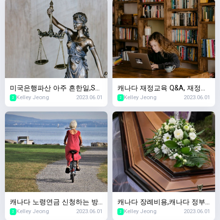
미국은행파산 아주 흔한일,SV
캐나다 재정교육 Q&A, 재정교
Kelley Jeong
2023.06.01
Kelley Jeong
2023.06.01
B파산 SNBY파산 마찬가지! 캐
육을 왜 무료로 하세요? 돈벌
2
2
나다 경제수업~
려는 수작인가요?
캐나다 노령연금 신청하는 방
캐나다 장례비용,캐나다 정부
Kelley Jeong
2023.06.01
Kelley Jeong
2023.06.01
법,캐나다 OAS(Old Age Secu
에서 장례지원을 해주나요? 캐
2
2