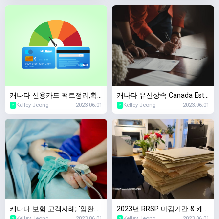
rity) 2023년 스케줄
나다 국민연금 사망보험금
캐나다 신용카드 팩트정리,확
캐나다 유산상속 Canada Esta
Kelley Jeong
2023.06.01
Kelley Jeong
2023.06.01
인할때마다 캐나다 신용점수
te Planning,왜 준비해야하죠?
2
2
하락한다?
캐나다 보험 고객사례; '암환자
2023년 RRSP 마감기간 & 캐
Kelley Jeong
2023.06.01
Kelley Jeong
2023.06.01
2
2