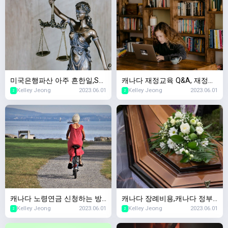
미국은행파산 아주 흔한일,SV
캐나다 재정교육 Q&A, 재정교
Kelley Jeong
2023.06.01
Kelley Jeong
2023.06.01
B파산 SNBY파산 마찬가지! 캐
육을 왜 무료로 하세요? 돈벌
2
2
나다 경제수업~
려는 수작인가요?
캐나다 노령연금 신청하는 방
캐나다 장례비용,캐나다 정부
Kelley Jeong
2023.06.01
Kelley Jeong
2023.06.01
법,캐나다 OAS(Old Age Secu
에서 장례지원을 해주나요? 캐
2
2
rity) 2023년 스케줄
나다 국민연금 사망보험금