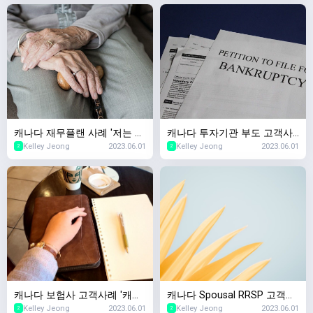
입이 되나요?'
캐나다 재무플랜 사례 '저는 얼
캐나다 투자기관 부도 고객사
Kelley Jeong
2023.06.01
Kelley Jeong
2023.06.01
마가 있어야 은퇴가 가능하
례,캐나다 투자회사가 망하면
2
2
죠?', 캐나다 은퇴자금
제 돈은요..?
캐나다 보험사 고객사례 '캐나
캐나다 Spousal RRSP 고객사
Kelley Jeong
2023.06.01
Kelley Jeong
2023.06.01
다서 생명보험샀는데 회사가
례 '이혼 후 퇴직연금 재산분할
2
2