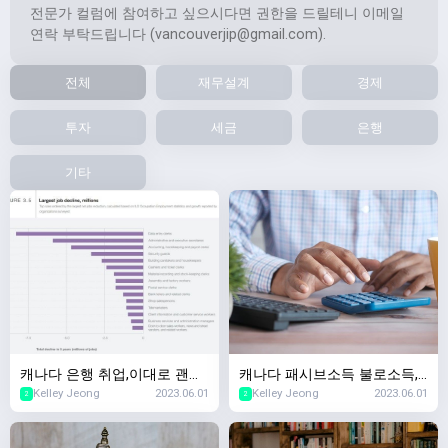
전문가 컬럼에 참여하고 싶으시다면 권한을 드릴테니 이메일
연락 부탁드립니다 (
vancouverjip@gmail.com
).
전체
재무설계
경제
투자
세금
은행
기타
캐나다 은행 취업,이대로 괜찮
캐나다 패시브소득 불로소득,
Kelley Jeong
2023.06.01
Kelley Jeong
2023.06.01
나? 5년이내 사라질 직업 Top
캐나다 부동산투자 & 캐나다
2
2
10,2023년 세계경제포럼
증권투자 차이