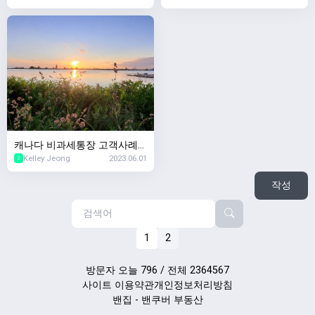
망하면요?'
은 어떻게되나요?'
캐나다 비과세통장 고객사례
Kelley Jeong
2023.06.01
'TFSA 사용하다가 세금폭탄맞
2
았는데요'
작성
1
2
방문자 오늘 796 / 전체 2364567
사이트 이용약관
개인정보처리방침
밴집 - 밴쿠버 부동산