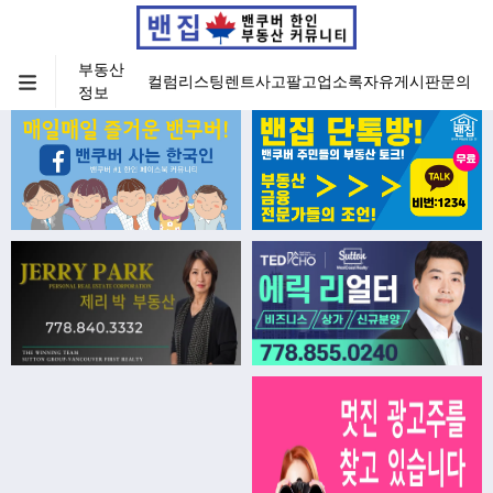
부동산
컬럼
리스팅
렌트
사고팔고
업소록
자유게시판
문의
정보