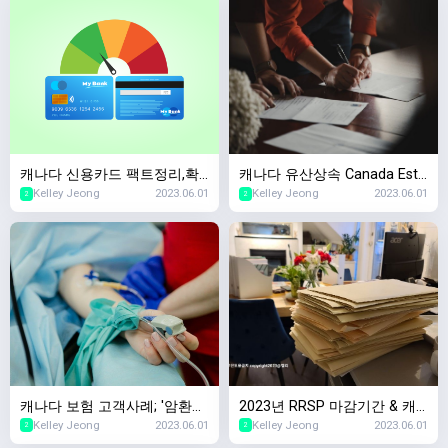
캐나다 신용카드 팩트정리,확
캐나다 유산상속 Canada Esta
Kelley Jeong
2023.06.01
Kelley Jeong
2023.06.01
인할때마다 캐나다 신용점수
te Planning,왜 준비해야하죠?
2
2
하락한다?
캐나다 보험 고객사례; '암환자
2023년 RRSP 마감기간 & 캐
Kelley Jeong
2023.06.01
Kelley Jeong
2023.06.01
였는데 살아남았어요. 보험가
나다 세금신고 마감기간 안내
2
2