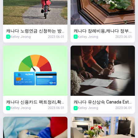
캐나다 노령연금 신청하는 방
캐나다 장례비용,캐나다 정부
Kelley Jeong
2023.06.01
Kelley Jeong
2023.06.01
법,캐나다 OAS(Old Age Secu
에서 장례지원을 해주나요? 캐
2
2
rity) 2023년 스케줄
나다 국민연금 사망보험금
캐나다 신용카드 팩트정리,확
캐나다 유산상속 Canada Esta
Kelley Jeong
2023.06.01
Kelley Jeong
2023.06.01
인할때마다 캐나다 신용점수
te Planning,왜 준비해야하죠?
2
2
하락한다?