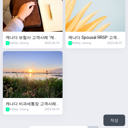
캐나다 보험사 고객사례 '캐나
캐나다 Spousal RRSP 고객사
Kelley Jeong
2023.06.01
Kelley Jeong
2023.06.01
다서 생명보험샀는데 회사가
례 '이혼 후 퇴직연금 재산분할
2
2
망하면요?'
은 어떻게되나요?'
캐나다 비과세통장 고객사례
Kelley Jeong
2023.06.01
'TFSA 사용하다가 세금폭탄맞
2
았는데요'
작성