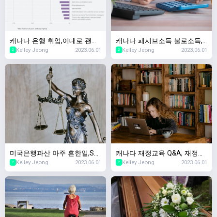
캐나다 은행 취업,이대로 괜찮
캐나다 패시브소득 불로소득,
Kelley Jeong
2023.06.01
Kelley Jeong
2023.06.01
나? 5년이내 사라질 직업 Top
캐나다 부동산투자 & 캐나다
2
2
10,2023년 세계경제포럼
증권투자 차이
미국은행파산 아주 흔한일,SV
캐나다 재정교육 Q&A, 재정교
Kelley Jeong
2023.06.01
Kelley Jeong
2023.06.01
B파산 SNBY파산 마찬가지! 캐
육을 왜 무료로 하세요? 돈벌
2
2
나다 경제수업~
려는 수작인가요?