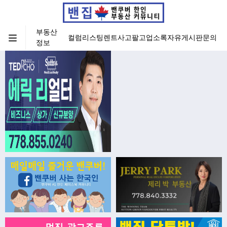
부동산
컬럼
리스팅
렌트
사고팔고
업소록
자유게시판
문의
정보