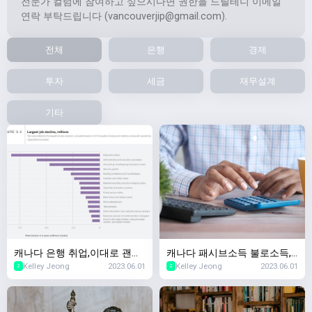
전문가 컬럼에 참여하고 싶으시다면 권한을 드릴테니 이메일
연락 부탁드립니다 (
vancouverjip@gmail.com
).
전체
은행
경제
투자
세금
재무설계
기타
캐나다 은행 취업,이대로 괜찮
캐나다 패시브소득 불로소득,
Kelley Jeong
2023.06.01
Kelley Jeong
2023.06.01
나? 5년이내 사라질 직업 Top
캐나다 부동산투자 & 캐나다
2
2
10,2023년 세계경제포럼
증권투자 차이