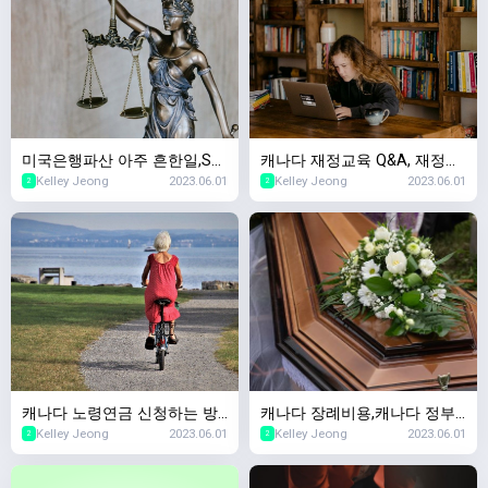
미국은행파산 아주 흔한일,SV
캐나다 재정교육 Q&A, 재정교
Kelley Jeong
2023.06.01
Kelley Jeong
2023.06.01
B파산 SNBY파산 마찬가지! 캐
육을 왜 무료로 하세요? 돈벌
2
2
나다 경제수업~
려는 수작인가요?
캐나다 노령연금 신청하는 방
캐나다 장례비용,캐나다 정부
Kelley Jeong
2023.06.01
Kelley Jeong
2023.06.01
법,캐나다 OAS(Old Age Secu
에서 장례지원을 해주나요? 캐
2
2
rity) 2023년 스케줄
나다 국민연금 사망보험금