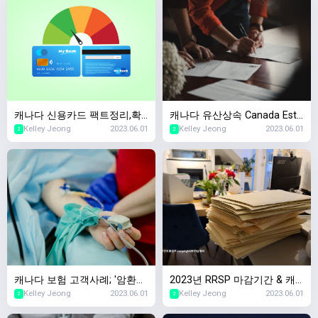
캐나다 신용카드 팩트정리,확
캐나다 유산상속 Canada Esta
Kelley Jeong
2023.06.01
Kelley Jeong
2023.06.01
인할때마다 캐나다 신용점수
te Planning,왜 준비해야하죠?
2
2
하락한다?
캐나다 보험 고객사례; '암환자
2023년 RRSP 마감기간 & 캐
Kelley Jeong
2023.06.01
Kelley Jeong
2023.06.01
였는데 살아남았어요. 보험가
나다 세금신고 마감기간 안내
2
2
입이 되나요?'