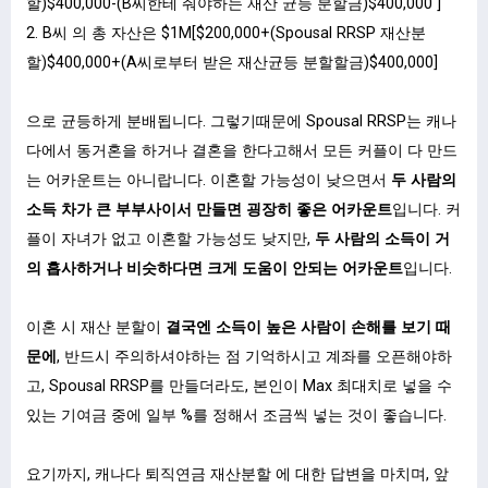
할)$400,000-(B씨한테 줘야하는 재산 균등 분할금)$400,000 ]
2. B씨 의 총 자산은 $1M[$200,000+(Spousal RRSP 재산분
할)$400,000+(A씨로부터 받은 재산균등 분할할금)$400,000]
으로 균등하게 분배됩니다. 그렇기때문에 Spousal RRSP는 캐나
다에서 동거혼을 하거나 결혼을 한다고해서 모든 커플이 다 만드
는 어카운트는 아니랍니다. 이혼할 가능성이 낮으면서
두 사람의
소득 차가 큰 부부사이서 만들면 굉장히 좋은 어카운트
입니다. 커
플이 자녀가 없고 이혼할 가능성도 낮지만,
두 사람의 소득이 거
의 흡사하거나 비슷하다면 크게 도움이 안되는 어카운트
입니다.
이혼 시 재산 분할이
결국엔 소득이 높은 사람이 손해를 보기 때
문에
, 반드시 주의하셔야하는 점 기억하시고 계좌를 오픈해야하
고, Spousal RRSP를 만들더라도, 본인이 Max 최대치로 넣을 수
있는 기여금 중에 일부 %를 정해서 조금씩 넣는 것이 좋습니다.
요기까지, 캐나다 퇴직연금 재산분할 에 대한 답변을 마치며, 앞