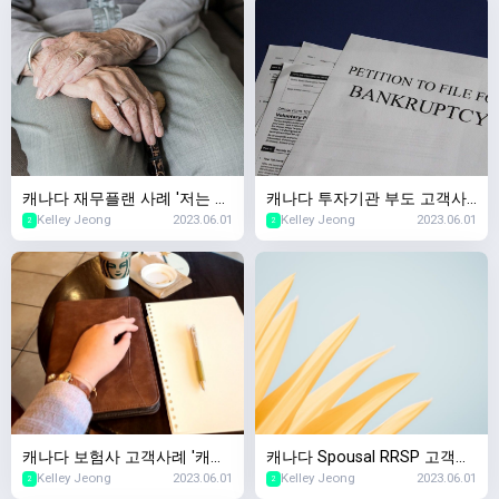
캐나다 재무플랜 사례 '저는 얼
캐나다 투자기관 부도 고객사
Kelley Jeong
2023.06.01
Kelley Jeong
2023.06.01
마가 있어야 은퇴가 가능하
례,캐나다 투자회사가 망하면
2
2
죠?', 캐나다 은퇴자금
제 돈은요..?
캐나다 보험사 고객사례 '캐나
캐나다 Spousal RRSP 고객사
Kelley Jeong
2023.06.01
Kelley Jeong
2023.06.01
다서 생명보험샀는데 회사가
례 '이혼 후 퇴직연금 재산분할
2
2