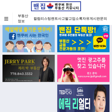
부동산
컬럼
리스팅
렌트
사고팔고
업소록
자유게시판
문의
정보