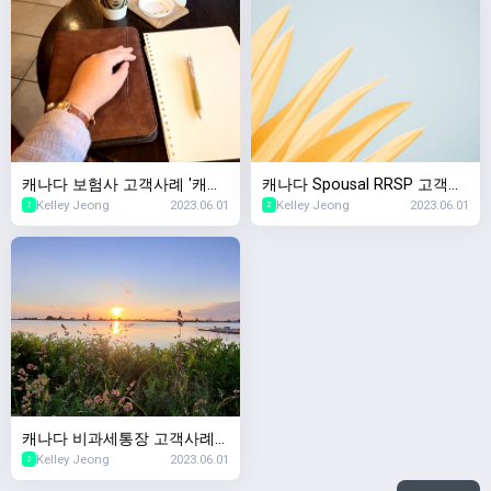
캐나다 보험사 고객사례 '캐나
캐나다 Spousal RRSP 고객사
Kelley Jeong
2023.06.01
Kelley Jeong
2023.06.01
다서 생명보험샀는데 회사가
례 '이혼 후 퇴직연금 재산분할
2
2
망하면요?'
은 어떻게되나요?'
캐나다 비과세통장 고객사례
Kelley Jeong
2023.06.01
'TFSA 사용하다가 세금폭탄맞
2
았는데요'