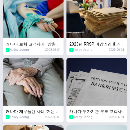
캐나다 보험 고객사례; '암환자
2023년 RRSP 마감기간 & 캐
Kelley Jeong
2023.06.01
Kelley Jeong
2023.06.01
였는데 살아남았어요. 보험가
나다 세금신고 마감기간 안내
2
2
입이 되나요?'
캐나다 재무플랜 사례 '저는 얼
캐나다 투자기관 부도 고객사
Kelley Jeong
2023.06.01
Kelley Jeong
2023.06.01
마가 있어야 은퇴가 가능하
례,캐나다 투자회사가 망하면
2
2
죠?', 캐나다 은퇴자금
제 돈은요..?