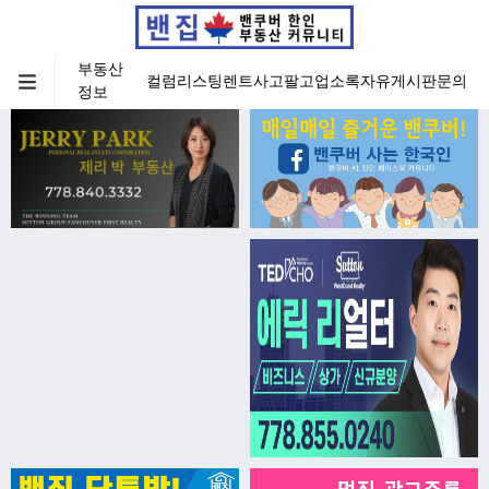
부동산
컬럼
리스팅
렌트
사고팔고
업소록
자유게시판
문의
정보