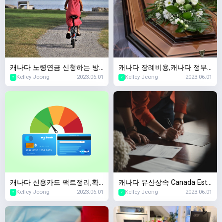
캐나다 노령연금 신청하는 방
캐나다 장례비용,캐나다 정부
Kelley Jeong
2023.06.01
Kelley Jeong
2023.06.01
법,캐나다 OAS(Old Age Secu
에서 장례지원을 해주나요? 캐
2
2
rity) 2023년 스케줄
나다 국민연금 사망보험금
캐나다 신용카드 팩트정리,확
캐나다 유산상속 Canada Esta
Kelley Jeong
2023.06.01
Kelley Jeong
2023.06.01
인할때마다 캐나다 신용점수
te Planning,왜 준비해야하죠?
2
2
하락한다?