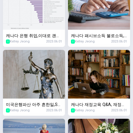
캐나다 은행 취업,이대로 괜찮
캐나다 패시브소득 불로소득,
Kelley Jeong
2023.06.01
Kelley Jeong
2023.06.01
나? 5년이내 사라질 직업 Top
캐나다 부동산투자 & 캐나다
2
2
10,2023년 세계경제포럼
증권투자 차이
미국은행파산 아주 흔한일,SV
캐나다 재정교육 Q&A, 재정교
Kelley Jeong
2023.06.01
Kelley Jeong
2023.06.01
B파산 SNBY파산 마찬가지! 캐
육을 왜 무료로 하세요? 돈벌
2
2
나다 경제수업~
려는 수작인가요?