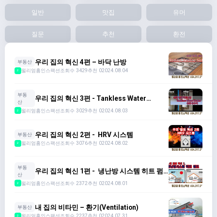
일반
맛집
유머
질문
추천
환전
우리 집의 혁신 4편 – 바닥 난방
부동산
윌리엄홈인스팩션
조회수 3429
추천 0
2024.08.04
2
부동
우리 집의 혁신 3편 - Tankless Water
산
Heater
윌리엄홈인스팩션
조회수 3029
추천 0
2024.08.03
2
우리 집의 혁신 2편 - HRV 시스템
부동산
윌리엄홈인스팩션
조회수 3076
추천 0
2024.08.02
2
부동
우리 집의 혁신 1편 - 냉난방 시스템 히트 펌
산
프
윌리엄홈인스팩션
조회수 2372
추천 0
2024.08.01
2
내 집의 비타민 – 환기(Ventilation)
부동산
윌리엄홈인스팩션
조회수 2237
추천 0
2024.07.31
2