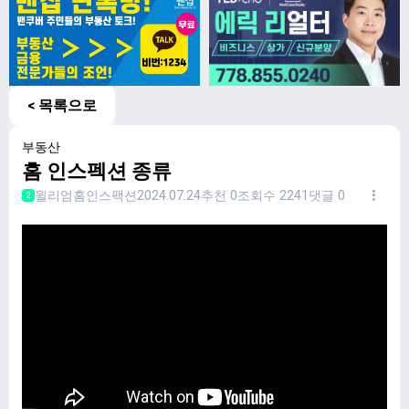
< 목록으로
부동산
홈 인스펙션 종류
윌리엄홈인스팩션
2024.07.24
추천 0
조회수 2241
댓글 0
2