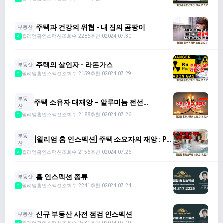
주택과 건강의 위협 - 내 집의 곰팡이
부동산
윌리엄홈인스팩션
조회수 2286
추천 0
2024.07.30
2
주택의 살인자 - 라돈가스
부동산
윌리엄홈인스팩션
조회수 2159
추천 0
2024.07.29
2
부동
주택 소유자 대재앙 – 알루미늄 전선
산
(Aluminum Wire)
윌리엄홈인스팩션
조회수 2188
추천 0
2024.07.26
2
부동
[윌리엄 홈 인스펙션] 주택 소요자의 재앙 : PB
산
- PIPE
윌리엄홈인스팩션
조회수 2156
추천 0
2024.07.26
2
홈 인스펙션 종류
부동산
윌리엄홈인스팩션
조회수 2241
추천 0
2024.07.24
2
신규 부동산 사전 점검 인스펙션
부동산
윌리엄홈인스팩션
조회수 2531
추천 0
2024.07.19
2