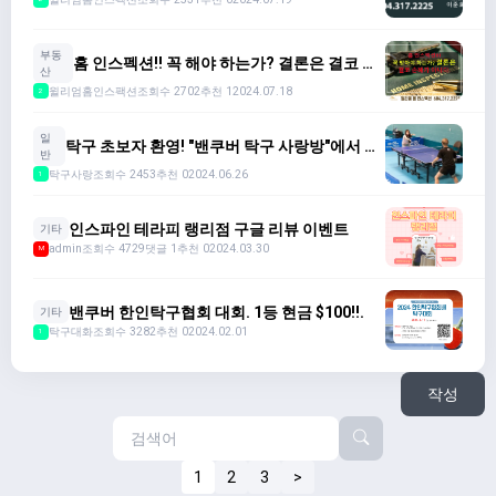
부동
홈 인스펙션!! 꼭 해야 하는가? 결론은 결코 손
산
해가 아니다.
윌리엄홈인스팩션
조회수 2702
추천 1
2024.07.18
2
일
탁구 초보자 환영! "밴쿠버 탁구 사랑방"에서 함
반
께해요!
탁구사랑
조회수 2453
추천 0
2024.06.26
1
인스파인 테라피 랭리점 구글 리뷰 이벤트
기타
admin
조회수 4729
댓글 1
추천 0
2024.03.30
M
밴쿠버 한인탁구협회 대회. 1등 현금 $100!!.
기타
탁구대화
조회수 3282
추천 0
2024.02.01
1
작성
1
2
3
>