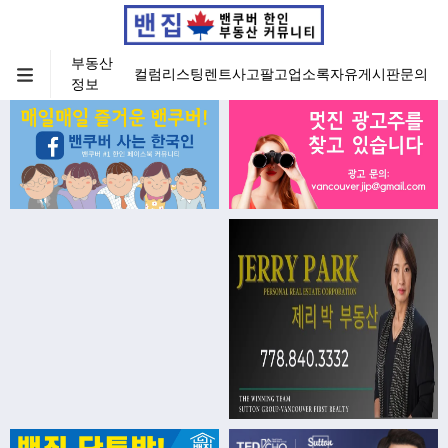
부동산
컬럼
리스팅
렌트
사고팔고
업소록
자유게시판
문의
정보