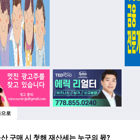
록으로
버
산 구매 시 첫해 재산세는 누구의 몫?