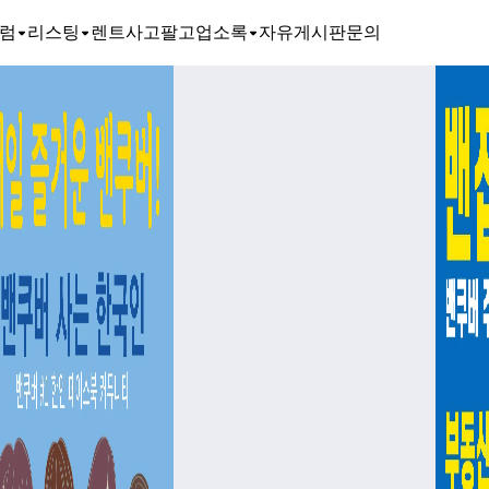
럼
리스팅
렌트
사고팔고
업소록
자유게시판
문의