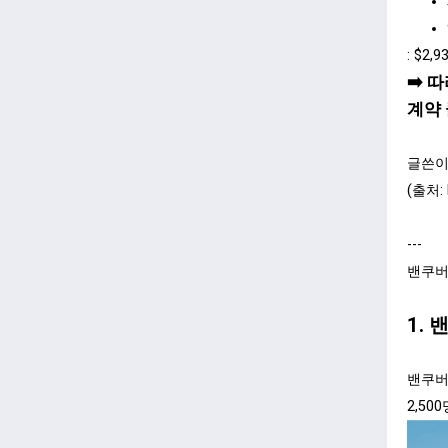
: $2,
➡️
따
계약 
글쓴이
(출처:
---
밴쿠버
1. 
밴쿠버
2,5