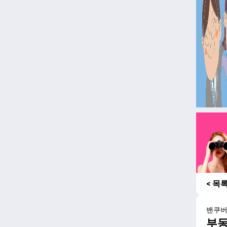
< 목
밴쿠
부동