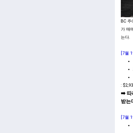
BC 주
가 매
는다.
[7월 
: $2,9
➡️
따
받는
[7월 