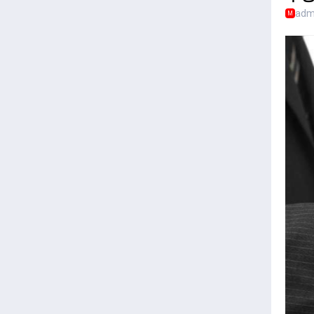
adm
M