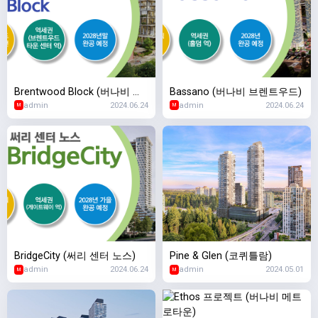
Brentwood Block (버나비 브
Bassano (버나비 브렌트우드)
admin
2024.06.24
admin
2024.06.24
렌트우드)
M
M
BridgeCity (써리 센터 노스)
Pine & Glen (코퀴틀람)
admin
2024.06.24
admin
2024.05.01
M
M