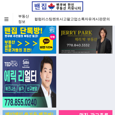
부동산
컬럼
리스팅
렌트
사고팔고
업소록
자유게시판
문의
정보