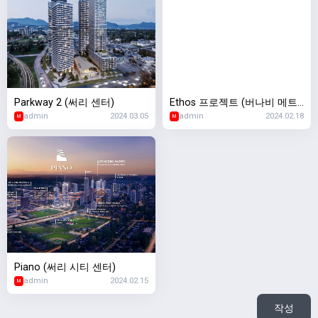
Parkway 2 (써리 센터)
Ethos 프로젝트 (버나비 메트
admin
2024.03.05
admin
2024.02.18
로타운)
M
M
Piano (써리 시티 센터)
admin
2024.02.15
M
작성