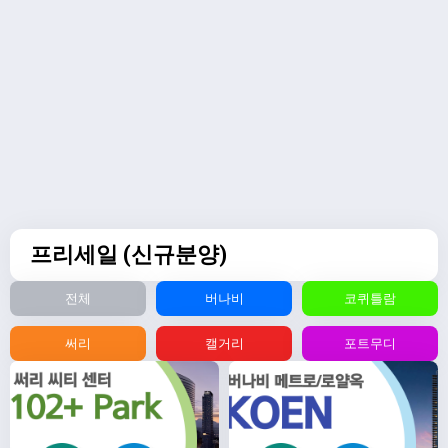
프리세일 (신규분양)
전체
버나비
코퀴틀람
써리
캘거리
포트무디