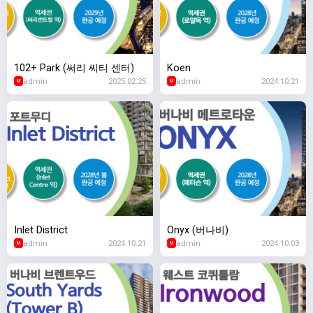
102+ Park (써리 씨티 센터)
Koen
admin
2025.02.25
admin
2024.10.21
M
M
Inlet District
Onyx (버나비)
admin
2024.10.21
admin
2024.10.03
M
M