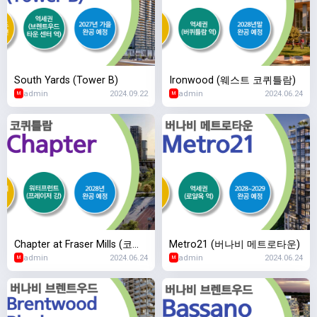
South Yards (Tower B)
Ironwood (웨스트 코퀴틀람)
admin
2024.09.22
admin
2024.06.24
M
M
Chapter at Fraser Mills (코퀴
Metro21 (버나비 메트로타운)
admin
2024.06.24
admin
2024.06.24
틀람 프레이저 밀스)
M
M