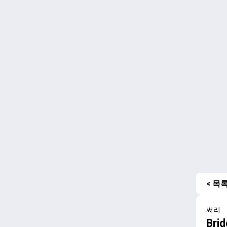
< 목
써리
Bri