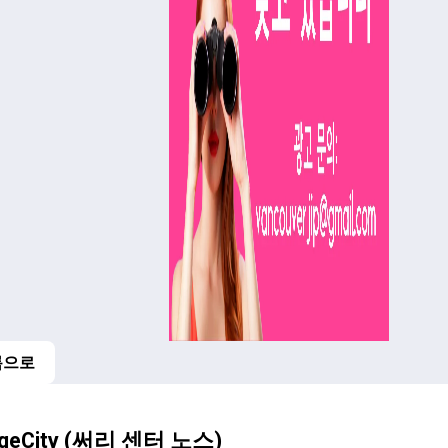
록으로
dgeCity (써리 센터 노스)