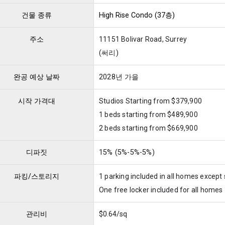
건물 종류
High Rise Condo (37층)
주소
11151 Bolivar Road, Surrey
(써리)
완공 예상 날짜
2028년 가을
시작 가격대
Studios Starting from $379,900
1 beds starting from $489,900
2 beds starting from $669,900
디파짓
15% (5%-5%-5%)
파킹/스토리지
1 parking included in all homes except
One free locker included for all homes
관리비
$0.64/sq