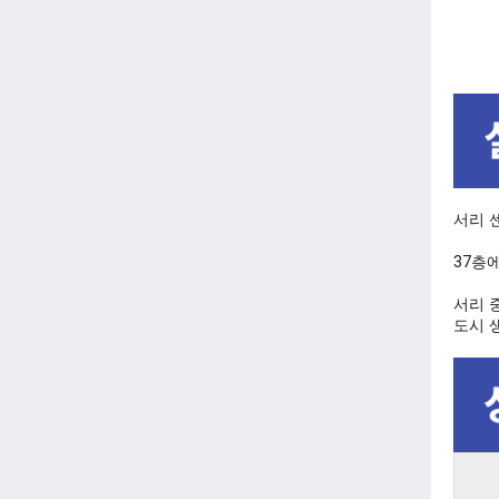
서리 
37층
서리 
도시 