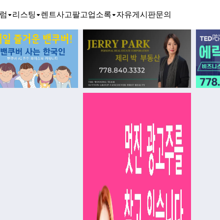
럼
리스팅
렌트
사고팔고
업소록
자유게시판
문의