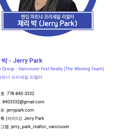
박 - Jerry Park
 Group - Vancouver First Realty (The Winning Team)
파트너 프리세일 리얼터
호:
778-840-3332
:
8403332@gmail.com
트:
jerrypark.com
 (아이디): Jerry Park
: jerry_park_realtor_vancouver