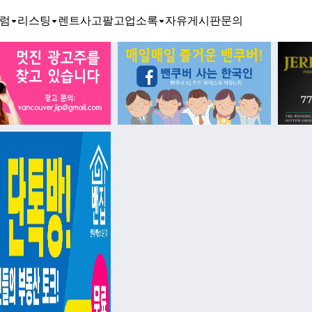
럼
리스팅
렌트
사고팔고
업소록
자유게시판
문의