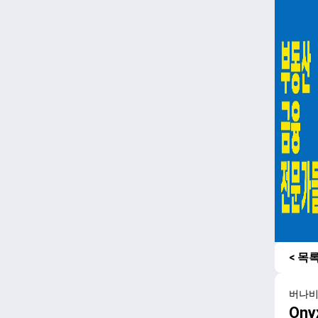
< 목
버나
Ony