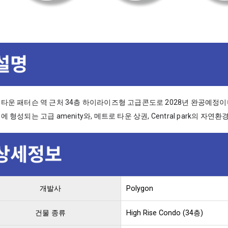
타운 패터슨 역 근처 34층 하이라이즈형 고급콘도로 2028년 완공예정이
 형성되는 고급 amenity와, 메트로 타운 상권, Central park의 자
개발사
Polygon
건물 종류
High Rise Condo (34층)