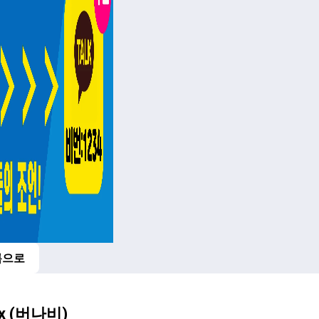
록으로
비
x (버나비)