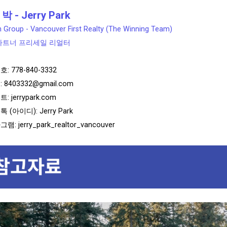
박 - Jerry Park
 Group - Vancouver First Realty (The Winning Team)
파트너 프리세일 리얼터
호:
778-840-3332
:
8403332@gmail.com
트:
jerrypark.com
 (아이디): Jerry Park
: jerry_park_realtor_vancouver