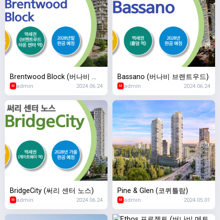
Brentwood Block (버나비 브
Bassano (버나비 브렌트우드)
admin
2024.06.24
admin
2024.06.24
렌트우드)
M
M
BridgeCity (써리 센터 노스)
Pine & Glen (코퀴틀람)
admin
2024.06.24
admin
2024.05.01
M
M