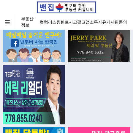
부동산
컬럼
리스팅
렌트
사고팔고
업소록
자유게시판
문의
정보