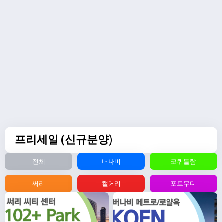
프리세일 (신규분양)
전체
버나비
코퀴틀람
써리
캘거리
포트무디