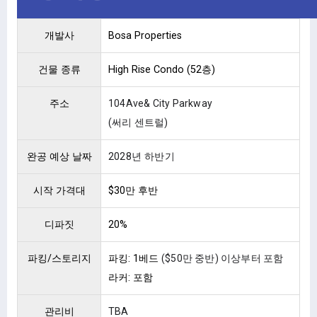
개발사
Bosa Properties
건물 종류
High Rise Condo (52층)
주소
104Ave& City Parkway
(써리 센트럴)
완공 예상 날짜
2028년 하반기
시작 가격대
$30만 후반
디파짓
20%
파킹/스토리지
파킹: 1베드
($50만 중반) 이상부터 포함
라커: 포함
관리비
TBA