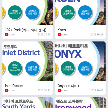
102+ Park (써리 씨티 센터)
Koen
admin
2025.02.25
admin
2024.10.21
M
M
Inlet District
Onyx (버나비)
admin
2024.10.21
admin
2024.10.03
M
M