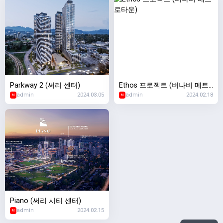
Parkway 2 (써리 센터)
Ethos 프로젝트 (버나비 메트
admin
2024.03.05
admin
2024.02.18
로타운)
M
M
Piano (써리 시티 센터)
admin
2024.02.15
M