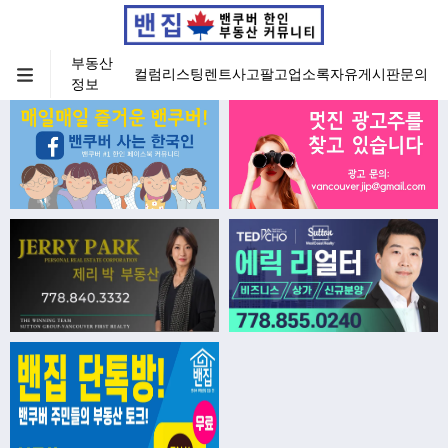
부동산
컬럼
리스팅
렌트
사고팔고
업소록
자유게시판
문의
정보