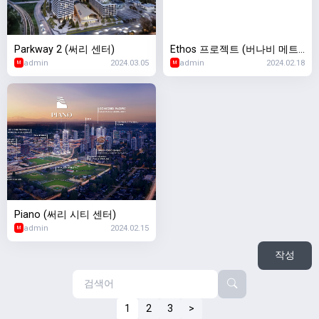
Parkway 2 (써리 센터)
Ethos 프로젝트 (버나비 메트
admin
2024.03.05
admin
2024.02.18
로타운)
M
M
Piano (써리 시티 센터)
admin
2024.02.15
M
작성
1
2
3
>