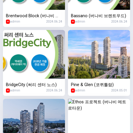
Brentwood Block (버나비 브
Bassano (버나비 브렌트우드)
admin
2024.06.24
admin
2024.06.24
렌트우드)
M
M
BridgeCity (써리 센터 노스)
Pine & Glen (코퀴틀람)
admin
2024.06.24
admin
2024.05.01
M
M