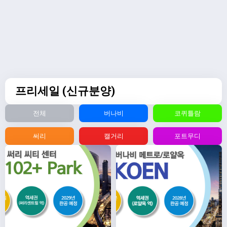
프리세일 (신규분양)
전체
버나비
코퀴틀람
써리
캘거리
포트무디