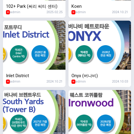
102+ Park (써리 씨티 센터)
Koen
admin
2025.02.25
admin
2024.10.21
M
M
Inlet District
Onyx (버나비)
admin
2024.10.21
admin
2024.10.03
M
M