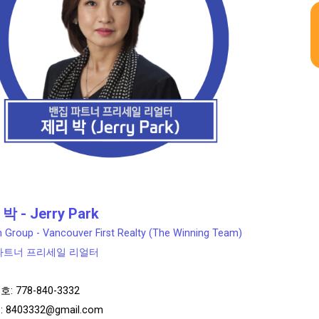
박 - Jerry Park
 Group - Vancouver First Realty (The Winning Team)
파트너 프리세일 리얼터
호:
778-840-3332
:
8403332@gmail.com