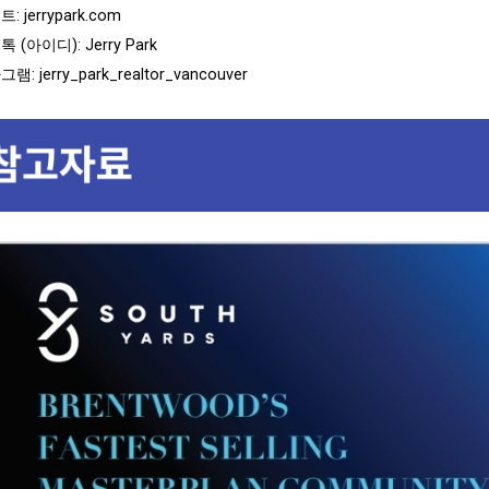
트:
jerrypark.com
 (아이디): Jerry Park
: jerry_park_realtor_vancouver