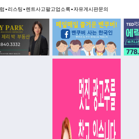
럼
리스팅
렌트
사고팔고
업소록
자유게시판
문의