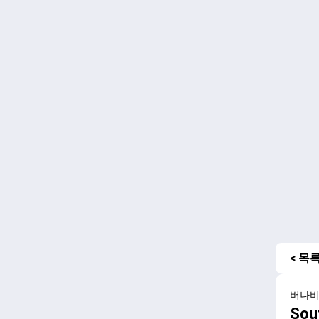
< 목
버나
Sou