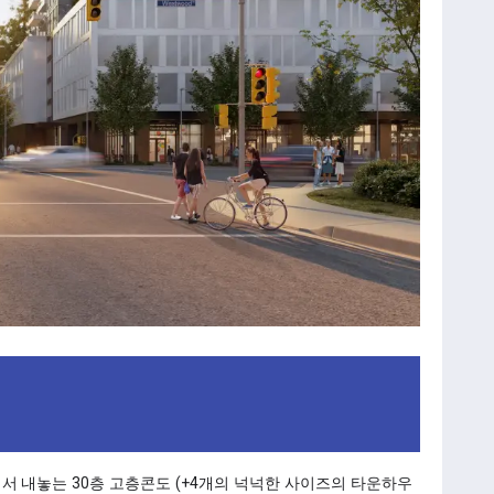
c에서 내놓는 30층 고층콘도 (+4개의 넉넉한 사이즈의 타운하우