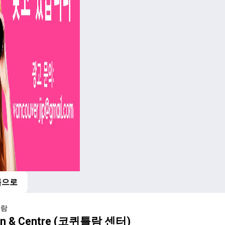
록으로
틀람
n & Centre (코퀴틀람 센터)