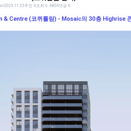
in
2023.11.23
추천 0
조회수 4804
댓글 0
n & Centre (코퀴틀람) - Mosaic의 30층 Highris