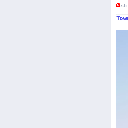
adm
M
Tow