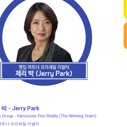
박 - Jerry Park
 Group - Vancouver First Realty (The Winning Team)
파트너 프리세일 리얼터