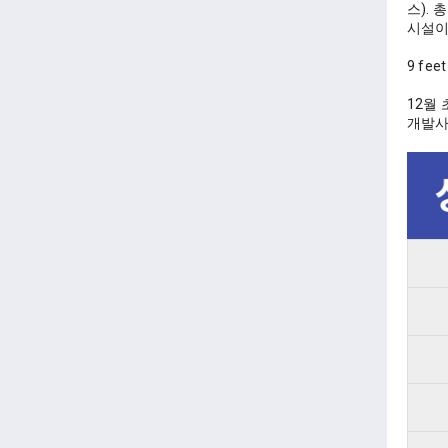
스).
시설이
9 fee
12월 
개발사 