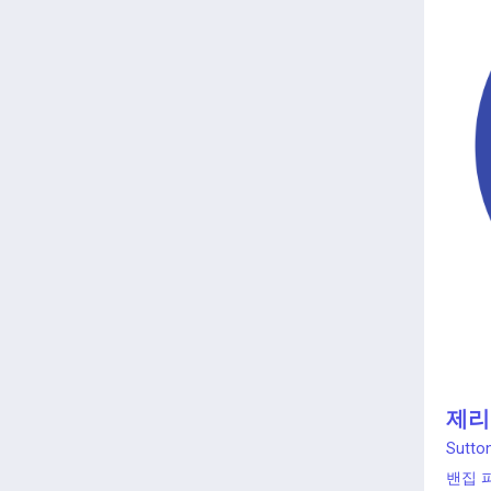
제리 
Sutton
밴집 