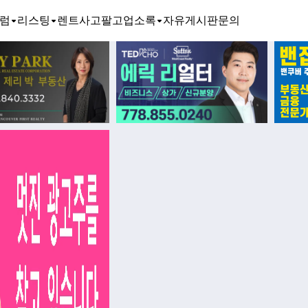
럼
리스팅
렌트
사고팔고
업소록
자유게시판
문의