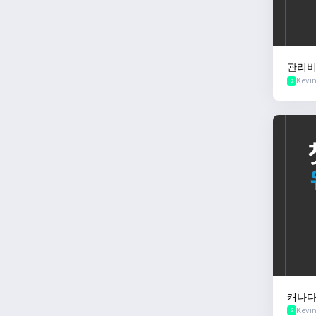
관리비
Kevi
2
캐나다
Kevi
내 집
2