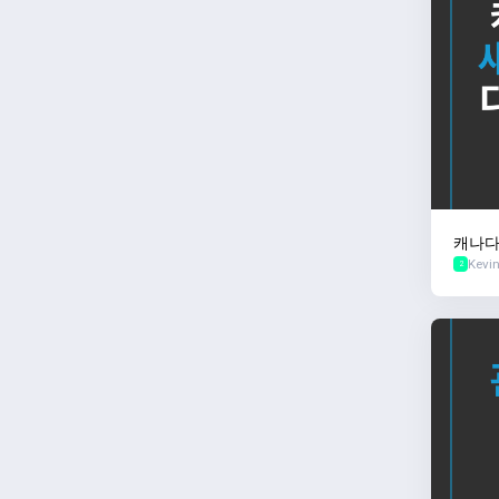
캐나다
Kevi
어디로
2