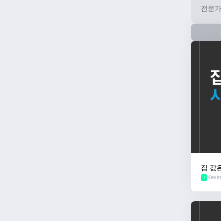
전문가
집 값
Kevi
2