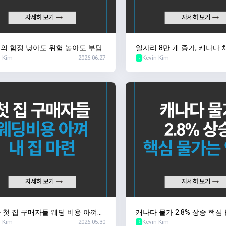
의 함정 낮아도 위험 높아도 부담
일자리 8만 개 증가, 캐나다
n Kim
2026.06.27
Kevin Kim
놀란 이유
2
 첫 집 구매자들 웨딩 비용 아껴
캐나다 물가 2.8% 상승 핵심
n Kim
2026.05.30
Kevin Kim
 마련
2