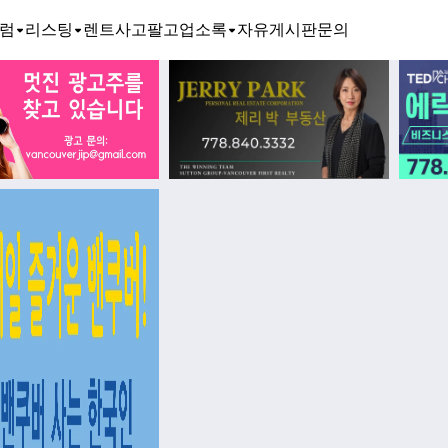
럼
리스팅
렌트
사고팔고
업소록
자유게시판
문의