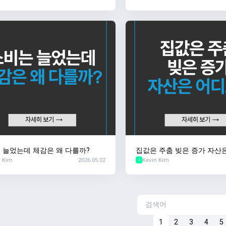
 늘었는데 체감은 왜 다를까?
집값은 주춤 빚은 증가 자산
n Kim
2026.05.02
Kevin Kim
2
1
2
3
4
5