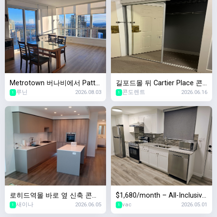
Metrotown 버나비에서 Patte
길포드몰 뒤 Cartier Place 콘
루닌
2026.08.03
콘도렌트
2026.06.16
rson 역앞 신축 콘도에서 두달
도 렌트합니다
1
1
간 쉐어할 룸메 구합니다![여성
전용]
로히드역몰 바로 옆 신축 콘도!
$1,680/month – All-Inclusive
새이나
2026.06.05
vac
2026.05.01
8/1일 2베드 + 2베스 + 1덴 입
Large 1BR In-Law Suite (Lad
1
1
주자 찾습니다!
ner, Delta)