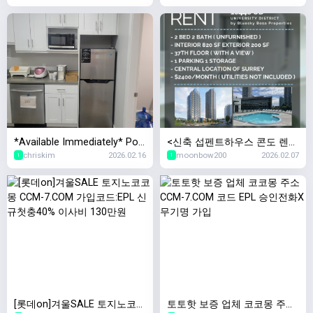
*Available Immediately* Port
<신축 섭펜트하우스 콘도 렌트
chriskim
2026.02.16
moonbow200
2026.02.07
Coquitlam Fremont Village 오
> Modern Sub-Penthouse 2B
1
1
피스 공간 서브리스
DR + 2BATH Condo in Heart
of Surrey Central
[롯데on]겨울SALE 토지노코코
토토핫 보증 업체 코코몽 주소