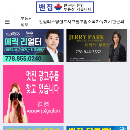
부동산
컬럼
리스팅
렌트
사고팔고
업소록
자유게시판
문의
정보