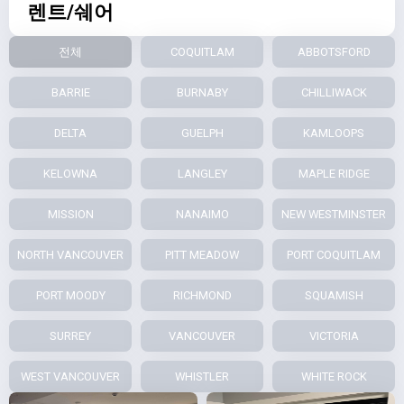
렌트/쉐어
전체
COQUITLAM
ABBOTSFORD
BARRIE
BURNABY
CHILLIWACK
DELTA
GUELPH
KAMLOOPS
KELOWNA
LANGLEY
MAPLE RIDGE
MISSION
NANAIMO
NEW WESTMINSTER
NORTH VANCOUVER
PITT MEADOW
PORT COQUITLAM
PORT MOODY
RICHMOND
SQUAMISH
SURREY
VANCOUVER
VICTORIA
WEST VANCOUVER
WHISTLER
WHITE ROCK