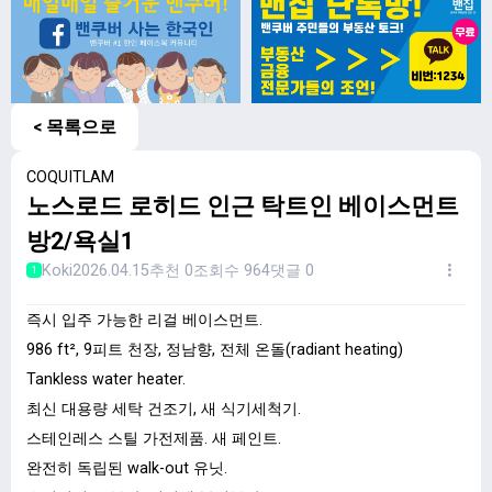
< 목록으로
COQUITLAM
노스로드 로히드 인근 탁트인 베이스먼트
방2/욕실1
Koki
2026.04.15
추천 0
조회수 964
댓글 0
1
즉시 입주 가능한 리걸 베이스먼트.
986 ft², 9피트 천장, 정남향, 전체 온돌(radiant heating)
Tankless water heater.
최신 대용량 세탁 건조기, 새 식기세척기.
스테인레스 스틸 가전제품. 새 페인트.
완전히 독립된 walk-out 유닛.