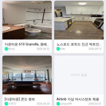
다운타운 610 Granville, 원베
노스로드 로히드 인근 탁트인
Anna
2026.04.22
Koki
2026.04.15
드룸유닛 $2400 6월1일입주
베이스먼트 방2/욕실1
1
1
이미지 없음
[다운타운] 콘도 렌트
Airbnb 가상 어시스턴트 채용
구르미
2026.03.20
suhyun99
2026.02.21
1
1