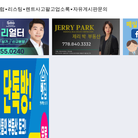
럼
리스팅
렌트
사고팔고
업소록
자유게시판
문의