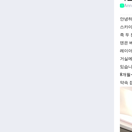
Ann
1
안녕하
스카이
족 두 
덴은 
레이아
거실에
있습니
8개월
약속 잡