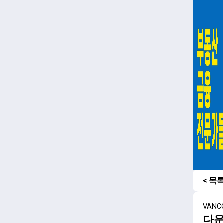
< 목
VANC
다운