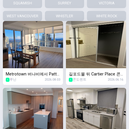
SQUAMISH
SURREY
VICTORIA
WEST VANCOUVER
WHISTLER
WHITE ROCK
Metrotown 버나비에서 Patte
길포드몰 뒤 Cartier Place 콘
루닌
2026.08.03
콘도렌트
2026.06.16
rson 역앞 신축 콘도에서 두달
도 렌트합니다
1
1
간 쉐어할 룸메 구합니다![여성
전용]