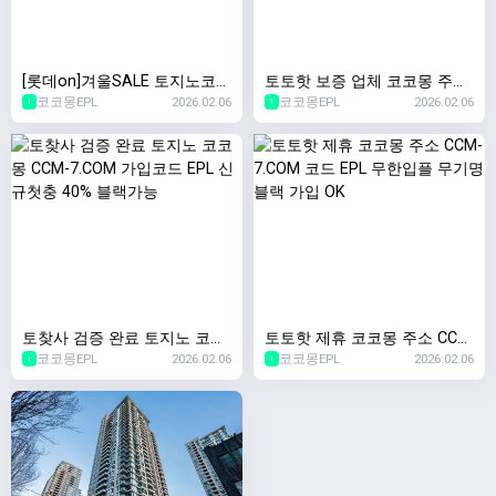
[롯데on]겨울SALE 토지노코코
토토핫 보증 업체 코코몽 주소
코코몽EPL
2026.02.06
코코몽EPL
2026.02.06
몽 CCM-7.COM 가입코드:EPL
CCM-7.COM 코드 EPL 승인전
1
1
신규첫충40% 이사비 130만원
화X 무기명 가입
토찾사 검증 완료 토지노 코코
토토핫 제휴 코코몽 주소 CCM
코코몽EPL
2026.02.06
코코몽EPL
2026.02.06
몽 CCM-7.COM 가입코드 EPL
-7.COM 코드 EPL 무한입플 무
1
1
신규첫충 40% 블랙가능
기명 블랙 가입 OK