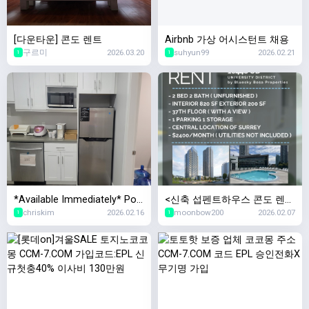
[다운타운] 콘도 렌트
Airbnb 가상 어시스턴트 채용
구르미
2026.03.20
suhyun99
2026.02.21
1
1
*Available Immediately* Port
<신축 섭펜트하우스 콘도 렌트
chriskim
2026.02.16
moonbow200
2026.02.07
Coquitlam Fremont Village 오
> Modern Sub-Penthouse 2B
1
1
피스 공간 서브리스
DR + 2BATH Condo in Heart
of Surrey Central