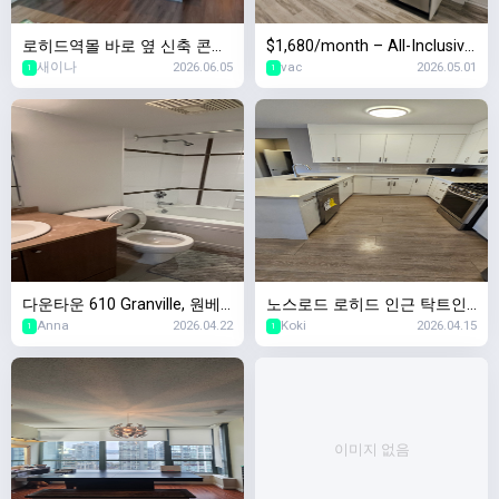
로히드역몰 바로 옆 신축 콘도!
$1,680/month – All-Inclusive
새이나
2026.06.05
vac
2026.05.01
8/1일 2베드 + 2베스 + 1덴 입
Large 1BR In-Law Suite (Lad
1
1
주자 찾습니다!
ner, Delta)
다운타운 610 Granville, 원베
노스로드 로히드 인근 탁트인
Anna
2026.04.22
Koki
2026.04.15
드룸유닛 $2400 6월1일입주
베이스먼트 방2/욕실1
1
1
이미지 없음