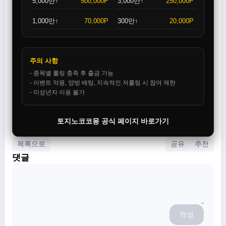
5,000만↑
500,000P
3,000만↑
250,000P
1,000만↑
70,000P
300만↑
20,000P
주의 사항
- 종목별 롤링 충족 후 출금 가능
- 이벤트 악용, 양방 배팅, 지속적인 저롤링 시 참여 제한
- 미성년자 이용 불가
토지노코코몽 공식 페이지 바로가기
목록으로
공유
추천
댓글
작성