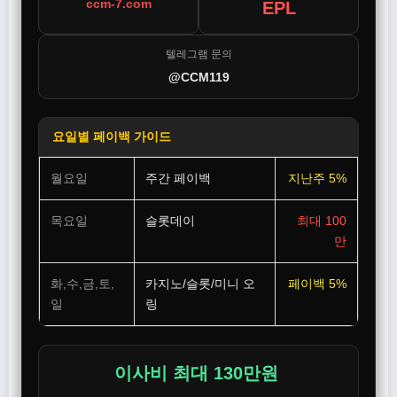
ccm-7.com
EPL
텔레그램 문의
@CCM119
요일별 페이백 가이드
월요일
주간 페이백
지난주 5%
목요일
슬롯데이
최대 100
만
화,수,금,토,
카지노/슬롯/미니 오
페이백 5%
일
링
이사비 최대 130만원