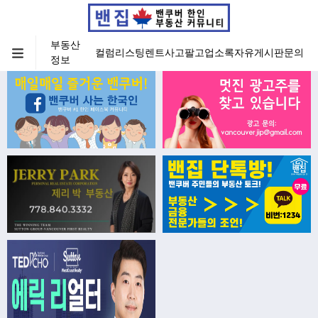
부동산
컬럼
리스팅
렌트
사고팔고
업소록
자유게시판
문의
정보