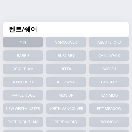
렌트/쉐어
전체
VANCOUVER
ABBOTSFORD
BARRIE
BURNABY
CHILLIWACK
COQUITLAM
DELTA
GUELPH
KAMLOOPS
KELOWNA
LANGLEY
MAPLE RIDGE
MISSION
NANAIMO
NEW WESTMINSTER
NORTH VANCOUVER
PITT MEADOW
PORT COQUITLAM
PORT MOODY
RICHMOND