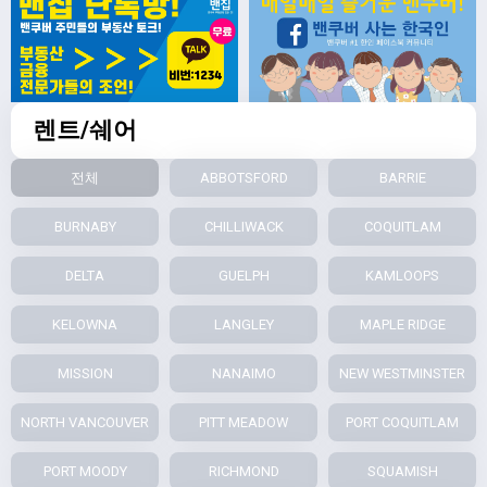
렌트/쉐어
전체
ABBOTSFORD
BARRIE
BURNABY
CHILLIWACK
COQUITLAM
DELTA
GUELPH
KAMLOOPS
KELOWNA
LANGLEY
MAPLE RIDGE
MISSION
NANAIMO
NEW WESTMINSTER
NORTH VANCOUVER
PITT MEADOW
PORT COQUITLAM
PORT MOODY
RICHMOND
SQUAMISH