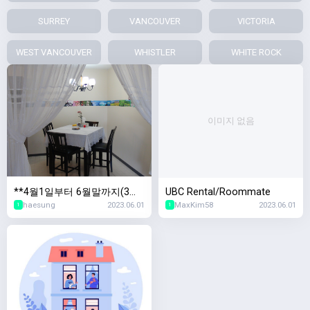
SURREY
VANCOUVER
VICTORIA
WEST VANCOUVER
WHISTLER
WHITE ROCK
이미지 없음
**4월1일부터 6월말까지(3개
UBC Rental/Roommate
haesung
2023.06.01
MaxKim58
2023.06.01
월) Coquitlm 에 위치한 모든
1
1
살림살이 갖춰진 원 룸 아파트
전체 임대합니다. (1.500불) **