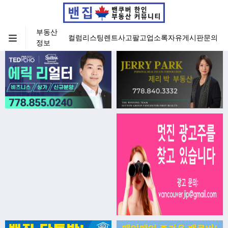
부동산
컬럼
리스팅
렌트
사고팔고
업소록
자유게시판
문의
정보