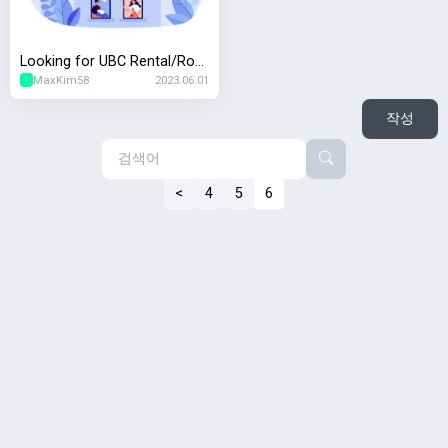
Looking for UBC Rental/Roo
MaxKim58
2023.06.01
mmate
1
작성
<
4
5
6