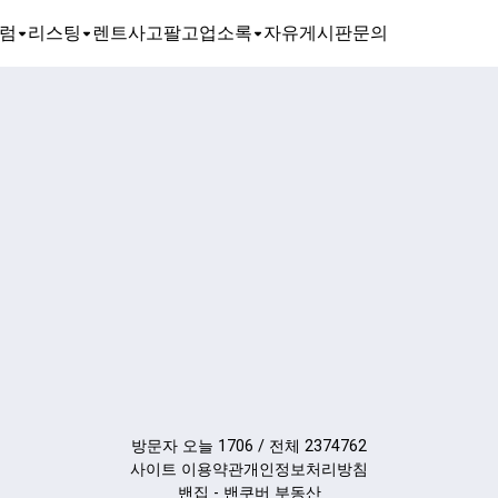
럼
리스팅
렌트
사고팔고
업소록
자유게시판
문의
방문자 오늘 1706 / 전체 2374762
사이트 이용약관
개인정보처리방침
밴집 - 밴쿠버 부동산