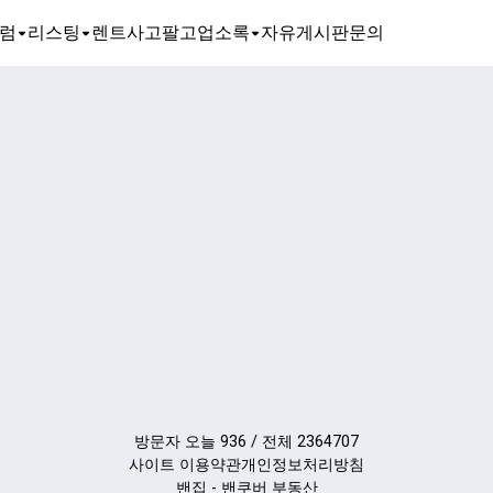
럼
리스팅
렌트
사고팔고
업소록
자유게시판
문의
방문자 오늘 936 / 전체 2364707
사이트 이용약관
개인정보처리방침
밴집 - 밴쿠버 부동산