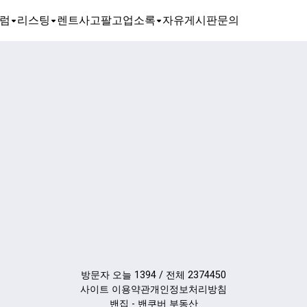
럼
리스팅
렌트
사고팔고
업소록
자유게시판
문의
방문자 오늘 1394 / 전체 2374450
사이트 이용약관
개인정보처리방침
밴집 - 밴쿠버 부동산