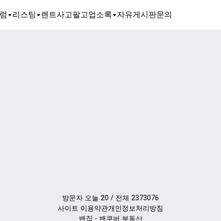
럼
리스팅
렌트
사고팔고
업소록
자유게시판
문의
방문자 오늘 20 / 전체 2373076
사이트 이용약관
개인정보처리방침
밴집 - 밴쿠버 부동산