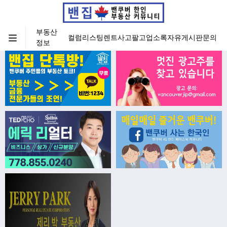
부동산
컬럼
리스팅
렌트
사고팔고
업소록
자유게시판
문의
정보