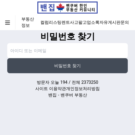
부동산
컬럼
리스팅
렌트
사고팔고
업소록
자유게시판
문의
정보
비밀번호 찾기
비밀번호 찾기
방문자 오늘 194 / 전체 2373250
사이트 이용약관
개인정보처리방침
밴집 - 밴쿠버 부동산