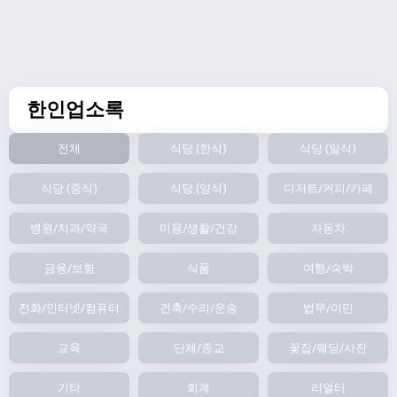
한인업소록
전체
식당 (한식)
식당 (일식)
식당 (중식)
식당 (양식)
디저트/커피/카페
병원/치과/약국
미용/생활/건강
자동차
금융/보험
식품
여행/숙박
전화/인터넷/컴퓨터
건축/수리/운송
법무/이민
교육
단체/종교
꽃집/웨딩/사진
기타
회계
리얼터