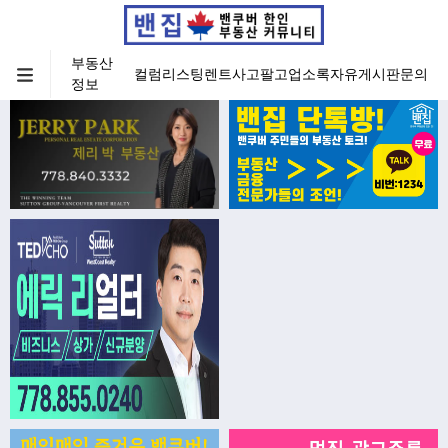
부동산
컬럼
리스팅
렌트
사고팔고
업소록
자유게시판
문의
정보