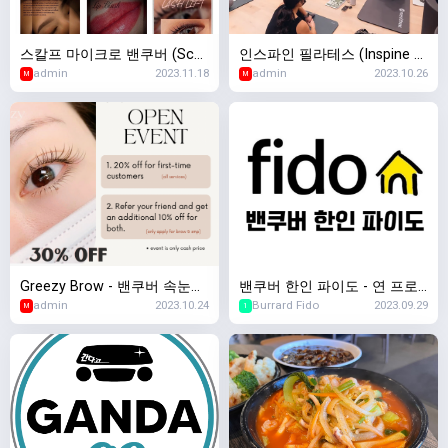
스칼프 마이크로 밴쿠버 (Scal
인스파인 필라테스 (Inspine Pi
admin
2023.11.18
admin
2023.10.26
p Micro Vancouver) - 두피문
lates)
M
M
신 / 반영구
Greezy Brow - 밴쿠버 속눈썹,
밴쿠버 한인 파이도 - 연 프로
admin
2023.10.24
Burrard Fido
2023.09.29
눈썹반영구, 두피문신 전문
모션 진행중
M
1