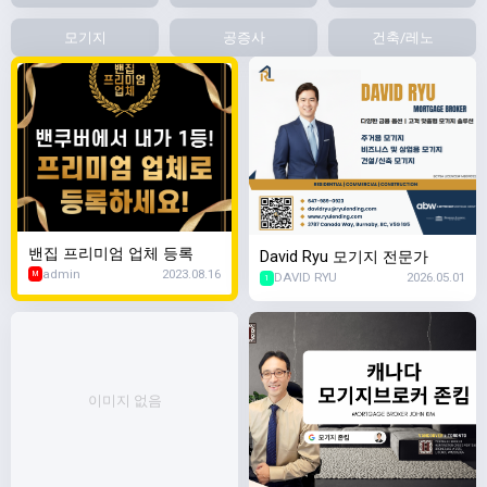
모기지
공증사
건축/레노
밴집 프리미엄 업체 등록
David Ryu 모기지 전문가
admin
2023.08.16
DAVID RYU
2026.05.01
M
1
이미지 없음