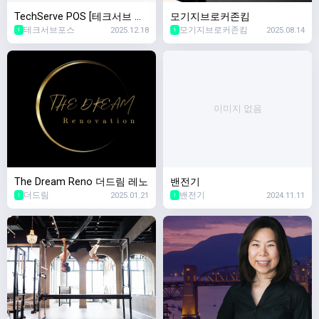
TechServe POS [테크서브 포
모기지브로커존킴
테크서브포스
2025.12.18
모기지브로커존킴
2025.08.14
스]
1
1
이미지 없음
The Dream Reno 더드림 레노
밴전기
더드림
2025.01.21
밴전기
2024.11.11
1
1