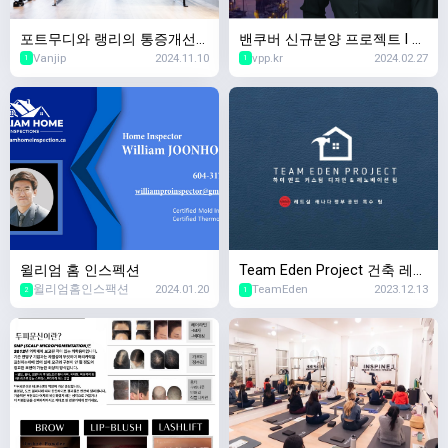
포트무디와 랭리의 통증개선
밴쿠버 신규분양 프로젝트 l 리
Vanjip
2024.11.10
vpp.kr
2024.02.27
필라테스 핫스팟 – MK Move
얼터 유니스 리
1
1
ment Co.로 초대합니다!
윌리엄 홈 인스펙션
Team Eden Project 건축 레노
윌리엄홈인스팩션
2024.01.20
TeamEden
2023.12.13
베이션 인테리어 디자인
2
1