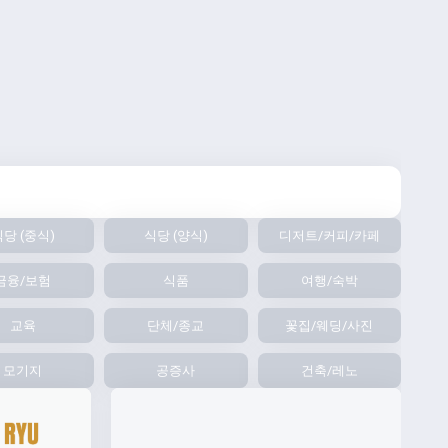
당 (중식)
식당 (양식)
디저트/커피/카페
금융/보험
식품
여행/숙박
교육
단체/종교
꽃집/웨딩/사진
모기지
공증사
건축/레노