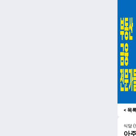
< 목
식당 (
아주커