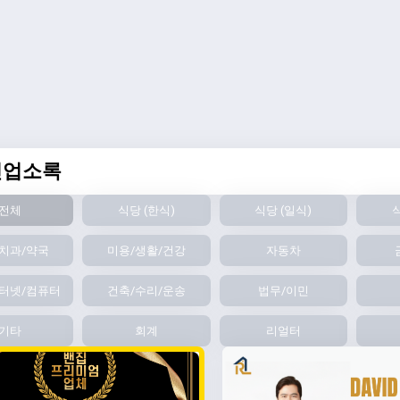
인업소록
전체
식당 (한식)
식당 (일식)
식
치과/약국
미용/생활/건강
자동차
터넷/컴퓨터
건축/수리/운송
법무/이민
기타
회계
리얼터