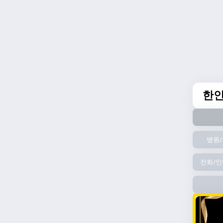
한
병원/
전화/인