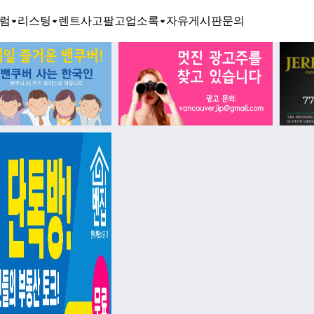
럼
리스팅
렌트
사고팔고
업소록
자유게시판
문의