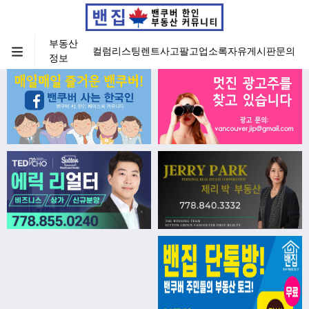
부동산
컬럼
리스팅
렌트
사고팔고
업소록
자유게시판
문의
정보