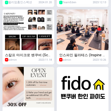
윌리엄홈인스팩션
2024.01.20
TeamEden
2023.12.13
베이션 인테리어 디자인
2
1
스칼프 마이크로 밴쿠버 (Scal
인스파인 필라테스 (Inspine Pi
admin
2023.11.18
admin
2023.10.26
p Micro Vancouver) - 두피문
lates)
M
M
신 / 반영구