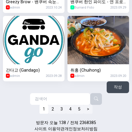
Greezy Brow - 밴쿠버 속눈썹,
밴쿠버 한인 파이도 - 연 프로
admin
2023.10.24
Burrard Fido
2023.09.29
눈썹반영구, 두피문신 전문
모션 진행중
M
1
간다고 (Gandago)
취홍 (Chuihong)
admin
2023.09.28
admin
2023.09.20
M
M
작성
1
2
3
4
5
>
방문자 오늘 138 / 전체 2368385
사이트 이용약관
개인정보처리방침