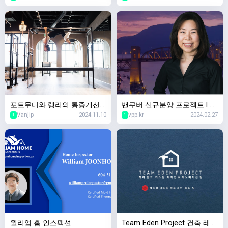
포트무디와 랭리의 통증개선
밴쿠버 신규분양 프로젝트 l 리
Vanjip
2024.11.10
vpp.kr
2024.02.27
필라테스 핫스팟 – MK Move
얼터 유니스 리
1
1
ment Co.로 초대합니다!
윌리엄 홈 인스펙션
Team Eden Project 건축 레노