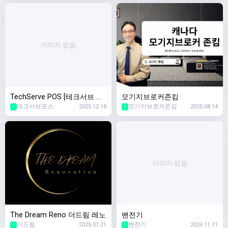
이미지 없음
TechServe POS [테크서브 포
모기지브로커존킴
테크서브포스
2025.12.18
모기지브로커존킴
2025.08.14
스]
1
1
이미지 없음
The Dream Reno 더드림 레노
밴전기
더드림
2025.01.21
밴전기
2024.11.11
1
1