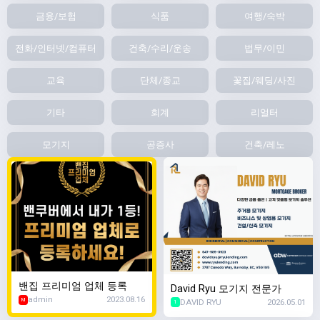
금융/보험
식품
여행/숙박
전화/인터넷/컴퓨터
건축/수리/운송
법무/이민
교육
단체/종교
꽃집/웨딩/사진
기타
회계
리얼터
모기지
공증사
건축/레노
밴집 프리미엄 업체 등록
David Ryu 모기지 전문가
admin
2023.08.16
DAVID RYU
2026.05.01
M
1