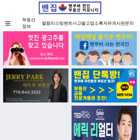
부동산
컬럼
리스팅
렌트
사고팔고
업소록
자유게시판
문의
정보