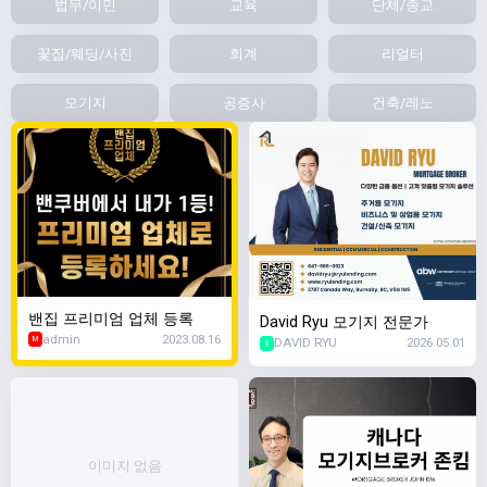
법무/이민
교육
단체/종교
꽃집/웨딩/사진
회계
리얼터
모기지
공증사
건축/레노
밴집 프리미엄 업체 등록
David Ryu 모기지 전문가
admin
2023.08.16
DAVID RYU
2026.05.01
M
1
이미지 없음