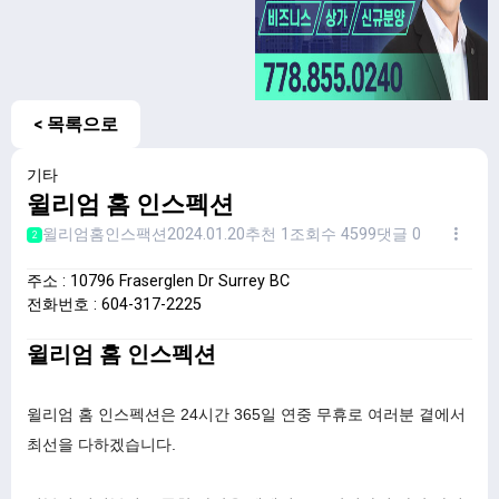
< 목록으로
기타
윌리엄 홈 인스펙션
윌리엄홈인스팩션
2024.01.20
추천 1
조회수 4599
댓글 0
2
주소 : 10796 Fraserglen Dr Surrey BC
전화번호 : 604-317-2225
윌리엄 홈 인스펙션
윌리엄 홈 인스펙션은 24시간 365일 연중 무휴로 여러분 곁에서
최선을 다하겠습니다.