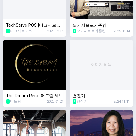
TechServe POS [테크서브 포
모기지브로커존킴
테크서브포스
2025.12.18
모기지브로커존킴
2025.08.14
스]
1
1
이미지 없음
The Dream Reno 더드림 레노
밴전기
더드림
2025.01.21
밴전기
2024.11.11
1
1