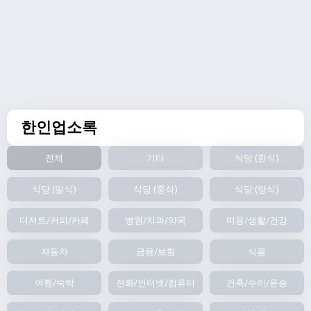
한인업소록
전체
기타
식당 (한식)
식당 (일식)
식당 (중식)
식당 (양식)
디저트/커피/카페
병원/치과/약국
미용/생활/건강
자동차
금융/보험
식품
여행/숙박
전화/인터넷/컴퓨터
건축/수리/운송