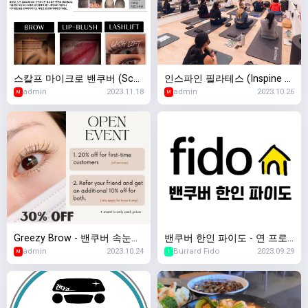
스칼프 마이크로 밴쿠버 (Scal
인스파인 필라테스 (Inspine Pi
admin
2023.11.18
admin
2023.10.26
p Micro Vancouver) - 두피문
lates)
M
M
신 / 반영구
Greezy Brow - 밴쿠버 속눈썹,
밴쿠버 한인 파이도 - 연 프로
admin
2023.10.24
Burrard Fido
2023.09.29
눈썹반영구, 두피문신 전문
모션 진행중
M
1