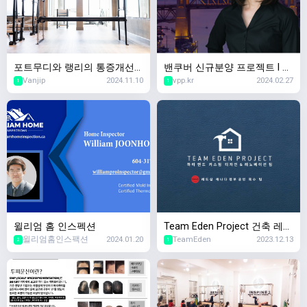
포트무디와 랭리의 통증개선
밴쿠버 신규분양 프로젝트 l 리
Vanjip
2024.11.10
vpp.kr
2024.02.27
필라테스 핫스팟 – MK Move
얼터 유니스 리
1
1
ment Co.로 초대합니다!
윌리엄 홈 인스펙션
Team Eden Project 건축 레노
윌리엄홈인스팩션
2024.01.20
TeamEden
2023.12.13
베이션 인테리어 디자인
2
1