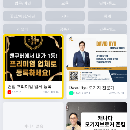
법무/이민
교육
단체/종교
꽃집/웨딩/사진
기타
회계
리얼터
공증사
건축/레노
밴집 프리미엄 업체 등록
David Ryu 모기지 전문가
admin
2023.08.16
DAVID RYU
2026.05.01
M
1
이미지 없음