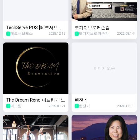
TechServe POS [테크서브 포
모기지브로커존킴
테크서브포스
2025.12.18
모기지브로커존킴
2025.08.14
스]
1
1
이미지 없음
The Dream Reno 더드림 레노
밴전기
더드림
2025.01.21
밴전기
2024.11.11
1
1