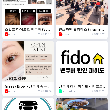
스칼프 마이크로 밴쿠버 (Scal
인스파인 필라테스 (Inspine Pi
admin
2023.11.18
admin
2023.10.26
p Micro Vancouver) - 두피문
lates)
M
M
신 / 반영구
Greezy Brow - 밴쿠버 속눈썹,
밴쿠버 한인 파이도 - 연 프로
admin
2023.10.24
Burrard Fido
2023.09.29
눈썹반영구, 두피문신 전문
모션 진행중
M
1