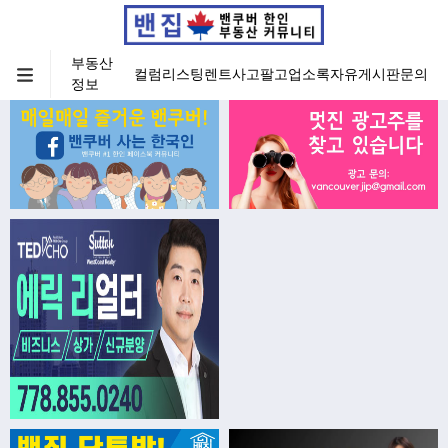
부동산
컬럼
리스팅
렌트
사고팔고
업소록
자유게시판
문의
정보