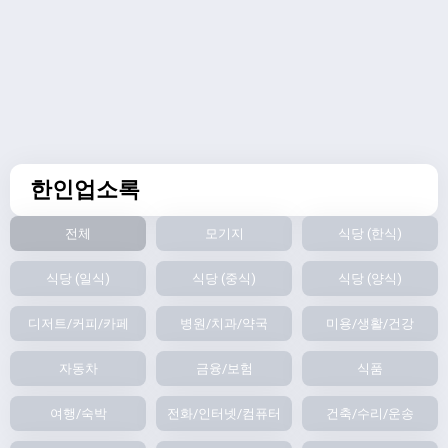
한인업소록
전체
모기지
식당 (한식)
식당 (일식)
식당 (중식)
식당 (양식)
디저트/커피/카페
병원/치과/약국
미용/생활/건강
자동차
금융/보험
식품
여행/숙박
전화/인터넷/컴퓨터
건축/수리/운송