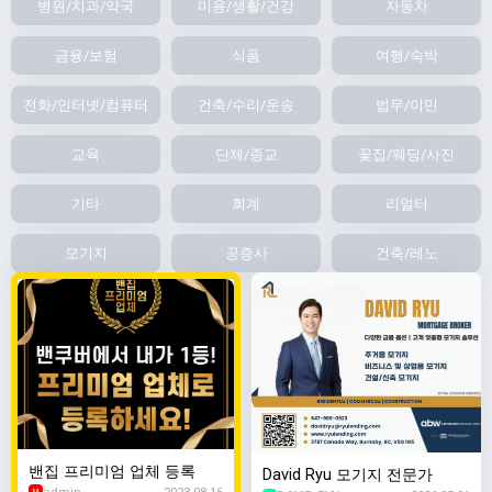
병원/치과/약국
미용/생활/건강
자동차
금융/보험
식품
여행/숙박
전화/인터넷/컴퓨터
건축/수리/운송
법무/이민
교육
단체/종교
꽃집/웨딩/사진
기타
회계
리얼터
모기지
공증사
건축/레노
밴집 프리미엄 업체 등록
David Ryu 모기지 전문가
admin
2023.08.16