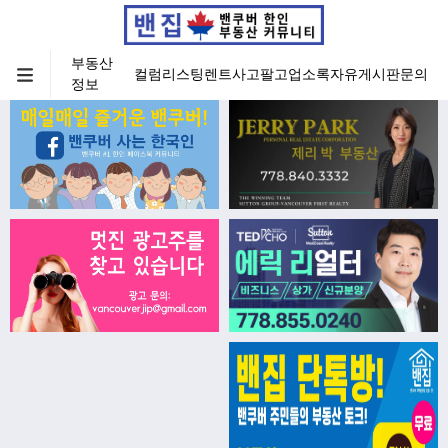
부동산
컬럼
리스팅
렌트
사고팔고
업소록
자유게시판
문의
정보