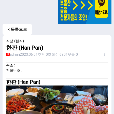
< 목록으로
식당 (한식)
한판 (Han Pan)
admin
2023.06.01
추천 0
조회수 6901
댓글 0
M
주소 :
전화번호 :
한판 (Han Pan)