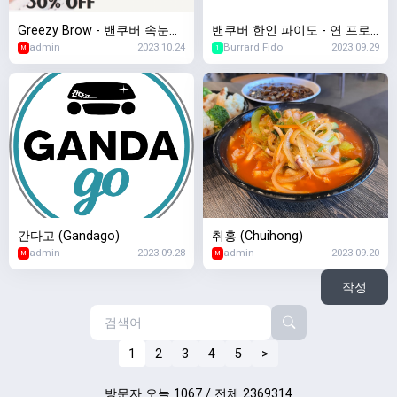
Greezy Brow - 밴쿠버 속눈썹,
밴쿠버 한인 파이도 - 연 프로
admin
2023.10.24
Burrard Fido
2023.09.29
눈썹반영구, 두피문신 전문
모션 진행중
M
1
간다고 (Gandago)
취홍 (Chuihong)
admin
2023.09.28
admin
2023.09.20
M
M
작성
1
2
3
4
5
>
방문자 오늘 1067 / 전체 2369314