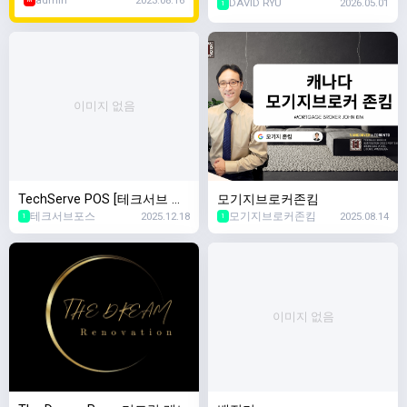
DAVID RYU
2026.05.01
M
1
이미지 없음
TechServe POS [테크서브 포
모기지브로커존킴
테크서브포스
2025.12.18
모기지브로커존킴
2025.08.14
스]
1
1
이미지 없음