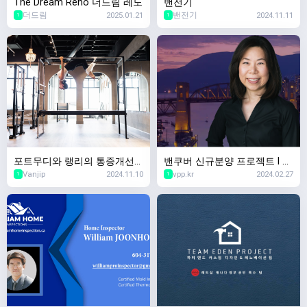
The Dream Reno 더드림 레노
밴전기
더드림
2025.01.21
밴전기
2024.11.11
1
1
포트무디와 랭리의 통증개선
밴쿠버 신규분양 프로젝트 l 리
Vanjip
2024.11.10
vpp.kr
2024.02.27
필라테스 핫스팟 – MK Move
얼터 유니스 리
1
1
ment Co.로 초대합니다!