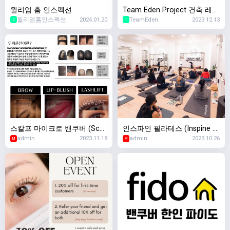
윌리엄 홈 인스펙션
Team Eden Project 건축 레노
윌리엄홈인스팩션
2024.01.20
TeamEden
2023.12.13
베이션 인테리어 디자인
2
1
스칼프 마이크로 밴쿠버 (Scal
인스파인 필라테스 (Inspine Pi
admin
2023.11.18
admin
2023.10.26
p Micro Vancouver) - 두피문
lates)
M
M
신 / 반영구