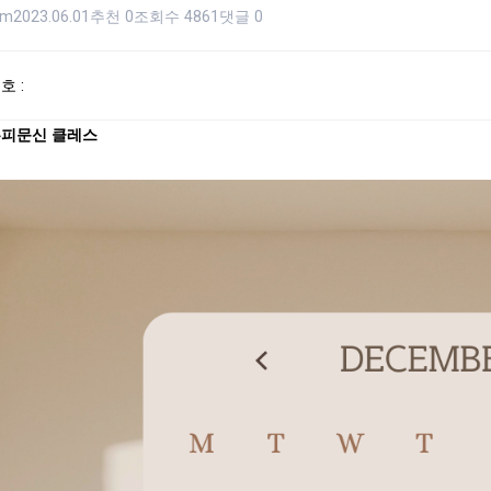
om
2023.06.01
추천 0
조회수 4861
댓글 0
호 :
피문신 클레스