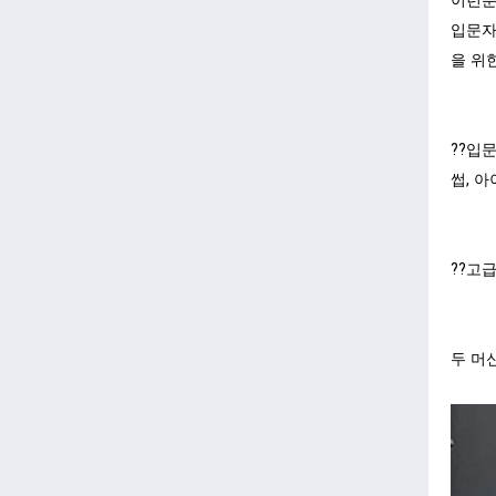
이런분
입문자
을 위
??입
썹, 
??고
두 머