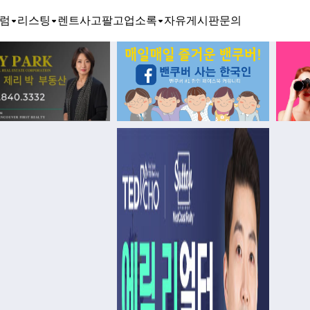
럼
리스팅
렌트
사고팔고
업소록
자유게시판
문의