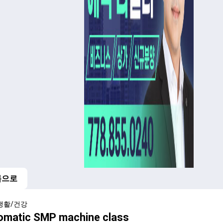
록으로
생활/건강
omatic SMP machine class