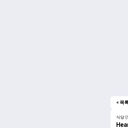
< 목
식당 (
Hea