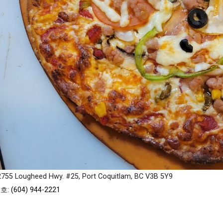
755 Lougheed Hwy. #25, Port Coquitlam, BC V3B 5Y9
호:
(604) 944-2221