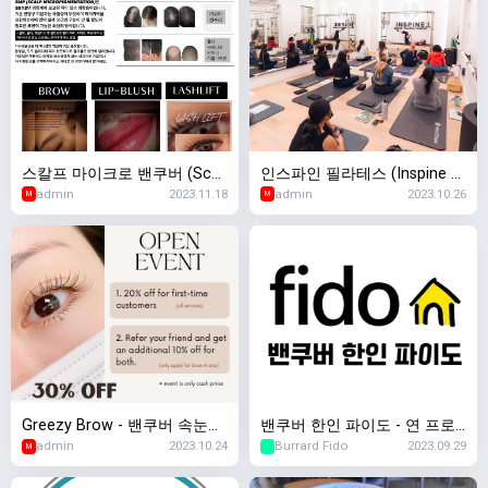
스칼프 마이크로 밴쿠버 (Scal
인스파인 필라테스 (Inspine Pi
admin
2023.11.18
admin
2023.10.26
p Micro Vancouver) - 두피문
lates)
M
M
신 / 반영구
Greezy Brow - 밴쿠버 속눈썹,
밴쿠버 한인 파이도 - 연 프로
admin
2023.10.24
Burrard Fido
2023.09.29
눈썹반영구, 두피문신 전문
모션 진행중
M
1