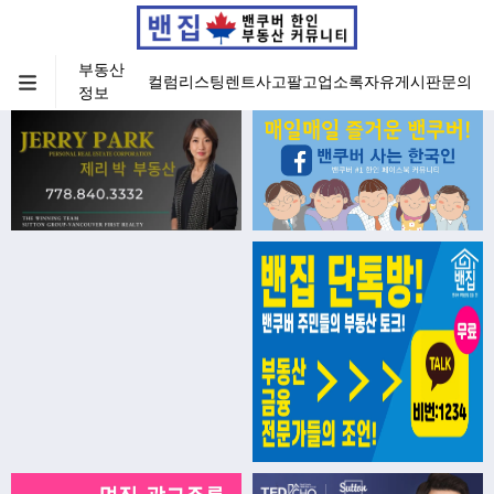
부동산
컬럼
리스팅
렌트
사고팔고
업소록
자유게시판
문의
정보