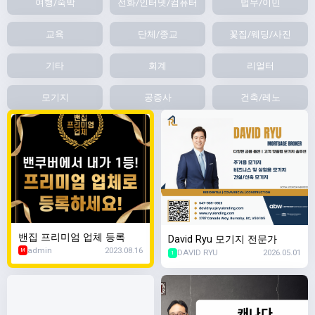
여행/숙박
전화/인터넷/컴퓨터
법무/이민
교육
단체/종교
꽃집/웨딩/사진
기타
회계
리얼터
모기지
공증사
건축/레노
밴집 프리미엄 업체 등록
David Ryu 모기지 전문가
admin
2023.08.16
DAVID RYU
2026.05.01
M
1