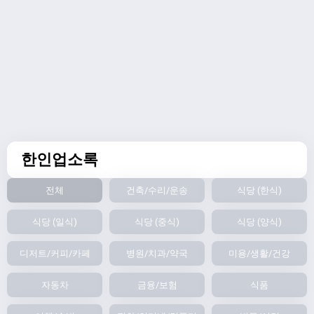
한인업소록
전체
건축/수리/운송
식당 (한식)
식당 (일식)
식당 (중식)
식당 (양식)
디저트/커피/카페
병원/치과/약국
미용/생활/건강
자동차
금융/보험
식품