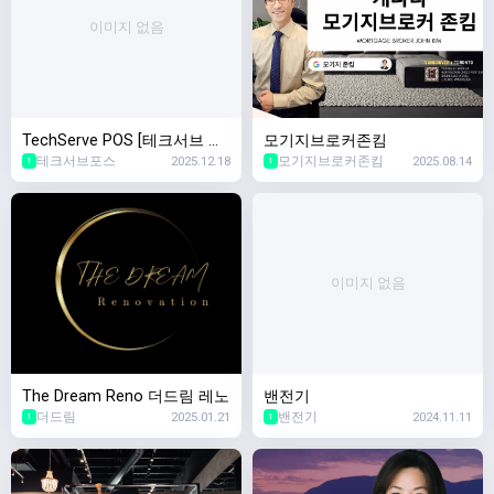
이미지 없음
TechServe POS [테크서브 포
모기지브로커존킴
테크서브포스
2025.12.18
모기지브로커존킴
2025.08.14
스]
1
1
이미지 없음
The Dream Reno 더드림 레노
밴전기
더드림
2025.01.21
밴전기
2024.11.11
1
1