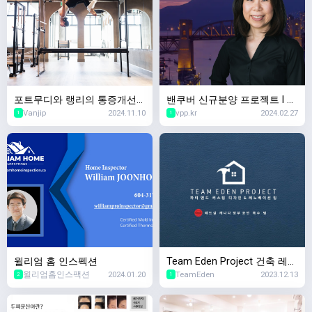
포트무디와 랭리의 통증개선
밴쿠버 신규분양 프로젝트 l 리
Vanjip
2024.11.10
vpp.kr
2024.02.27
필라테스 핫스팟 – MK Move
얼터 유니스 리
1
1
ment Co.로 초대합니다!
윌리엄 홈 인스펙션
Team Eden Project 건축 레노
윌리엄홈인스팩션
2024.01.20
TeamEden
2023.12.13
베이션 인테리어 디자인
2
1