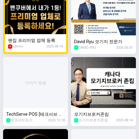
밴집 프리미엄 업체 등록
David Ryu 모기지 전문가
admin
2023.08.16
DAVID RYU
2026.05.01
M
1
이미지 없음
TechServe POS [테크서브 포
모기지브로커존킴
테크서브포스
2025.12.18
모기지브로커존킴
2025.08.14
스]
1
1