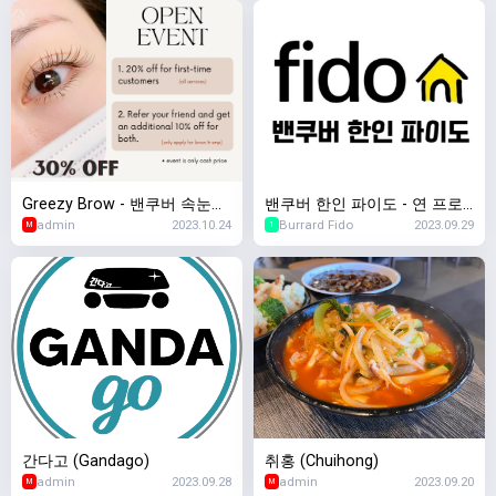
Greezy Brow - 밴쿠버 속눈썹,
밴쿠버 한인 파이도 - 연 프로
admin
2023.10.24
Burrard Fido
2023.09.29
눈썹반영구, 두피문신 전문
모션 진행중
M
1
간다고 (Gandago)
취홍 (Chuihong)
admin
2023.09.28
admin
2023.09.20
M
M