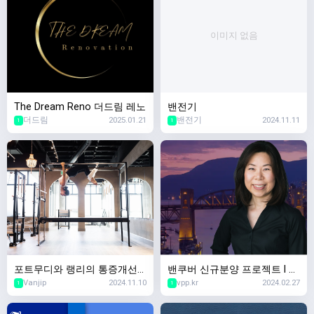
이미지 없음
The Dream Reno 더드림 레노
밴전기
더드림
2025.01.21
밴전기
2024.11.11
1
1
포트무디와 랭리의 통증개선
밴쿠버 신규분양 프로젝트 l 리
Vanjip
2024.11.10
vpp.kr
2024.02.27
필라테스 핫스팟 – MK Move
얼터 유니스 리
1
1
ment Co.로 초대합니다!