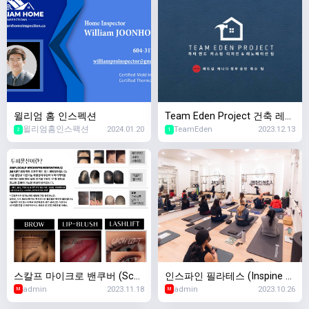
윌리엄 홈 인스펙션
Team Eden Project 건축 레노
윌리엄홈인스팩션
2024.01.20
TeamEden
2023.12.13
베이션 인테리어 디자인
2
1
스칼프 마이크로 밴쿠버 (Scal
인스파인 필라테스 (Inspine Pi
admin
2023.11.18
admin
2023.10.26
p Micro Vancouver) - 두피문
lates)
M
M
신 / 반영구