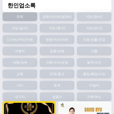
한인업소록
전체
전화/인터넷/컴퓨터
식당 (한식)
식당 (일식)
식당 (중식)
식당 (양식)
디저트/커피/카페
병원/치과/약국
미용/생활/건강
자동차
금융/보험
식품
여행/숙박
건축/수리/운송
법무/이민
교육
단체/종교
꽃집/웨딩/사진
기타
회계
리얼터
모기지
공증사
건축/레노