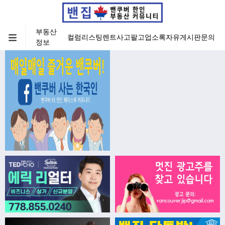
부동산
컬럼
리스팅
렌트
사고팔고
업소록
자유게시판
문의
정보