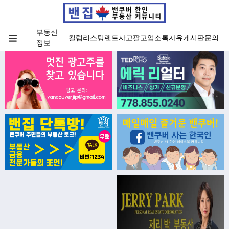
부동산
컬럼
리스팅
렌트
사고팔고
업소록
자유게시판
문의
정보