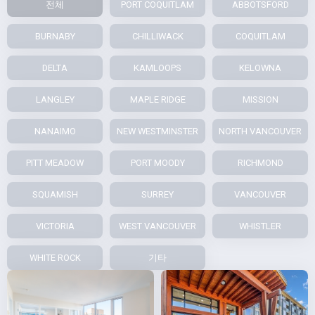
전체
PORT COQUITLAM
ABBOTSFORD
BURNABY
CHILLIWACK
COQUITLAM
DELTA
KAMLOOPS
KELOWNA
LANGLEY
MAPLE RIDGE
MISSION
NANAIMO
NEW WESTMINSTER
NORTH VANCOUVER
PITT MEADOW
PORT MOODY
RICHMOND
SQUAMISH
SURREY
VANCOUVER
VICTORIA
WEST VANCOUVER
WHISTLER
WHITE ROCK
기타