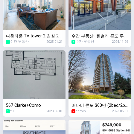
다운타운 TV tower 2 침실 2
수잔 부동산- 린밸리 콘도 투베
수잔 부동산
2025.01.21
수잔 부동산
2024.11.29
화장실, 1댄, 2 주차공간
드
1
1
567 Clarke+Como
버나비 콘도 $60만 (2bed/2ba
YJ
2023.06.01
admin
2023.06.01
th)
1
M