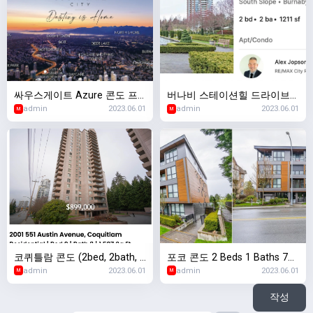
싸우스게이트 Azure 콘도 프
버나비 스테이션힐 드라이브
admin
2023.06.01
admin
2023.06.01
리세일
(2bed/2bath/1211sf)
M
M
코퀴틀람 콘도 (2bed, 2bath, 1
포코 콘도 2 Beds 1 Baths 792
admin
2023.06.01
admin
2023.06.01
527sq)
sq2
M
M
작성