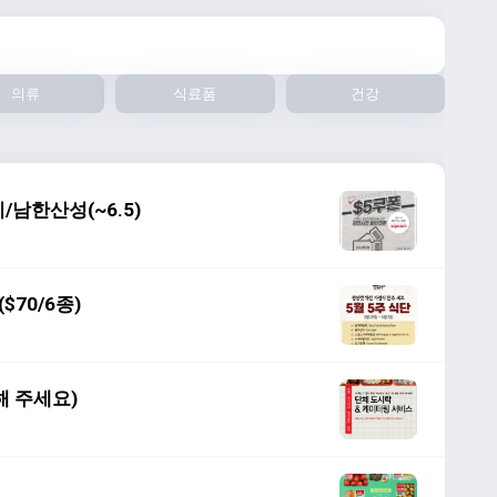
의류
식료품
건강
남한산성(~6.5)
70/6종)
 주세요)