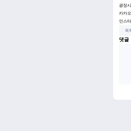
광장시
카카오채
인스타 
목
댓글