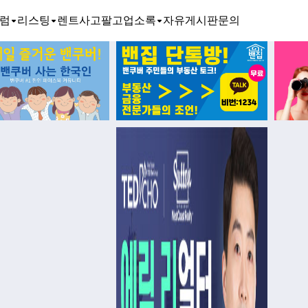
럼
리스팅
렌트
사고팔고
업소록
자유게시판
문의