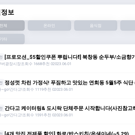
인정보
전체
온라인
음식점
기타
[프로모션_$5할인쿠폰 뿌립니다❗️] 북창동 순두부/소금향기/
인
쿠버광장시장
조회수 1668
추천 0
2023.06.01
정성껏 차린 가정식! 푸짐하고 맛있는 연희동 5월5주 식단 ($
인
~go!간다고!
조회수 1119
추천 0
2023.06.01
간다고 케이터링& 도시락 단체주문 시작합니다(사진참고해
인
~go!간다고!
조회수 1591
추천 0
2023.06.01
[4개 맛집 전제품 할인] 화로/밥스키친/온샘이네(~5.29)
인