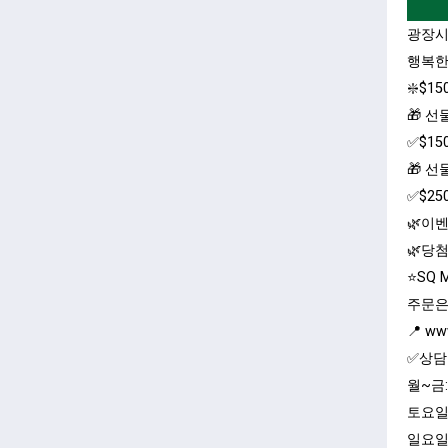
광장시
행복한 
❇️$
🎁 선
✅$1
🎁 선
✅$2
🌿이벤
🌿당
⭐️SQ M
주문은
📍 ww
✅상담
월~금:
토요일:
일요일