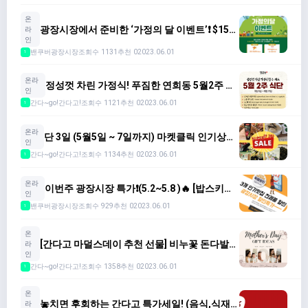
온
광장시장에서 준비한 ‘가정의 달 이벤트’❗️ $150
라
이상 구매하시는 모든 고객분들께 선물을!
인
밴쿠버광장시장
조회수 1131
추천 0
2023.06.01
1
온라
정성껏 차린 가정식! 푸짐한 연희동 5월2주 식
인
단 ($70/6종)
간다~go!간다고!
조회수 1121
추천 0
2023.06.01
1
온라
단 3일 (5월5일 ~ 7일까지) 마켓클릭 인기상품
인
쇼킹세일합니다.
간다~go!간다고!
조회수 1134
추천 0
2023.06.01
1
온라
이번주 광장시장 특가❗️(5.2~5.8 )🔥 [밥스키친/
인
화로/랭리미트]
밴쿠버광장시장
조회수 929
추천 0
2023.06.01
1
온
[간다고 마덜스데이 추천 선물] 비누꽃 돈다발
라
용돈박스 10개 한정판매!주문 서두르세요~
인
간다~go!간다고!
조회수 1358
추천 0
2023.06.01
1
온
놓치면 후회하는 간다고 특가세일! (음식,식재
라