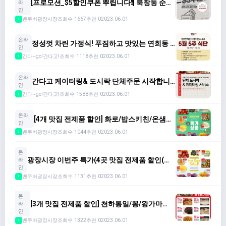
[프로모션_$5할인쿠폰 뿌립니다❗️] 북창동 순두
라
부/소금향기/남한산성(~6.5)
인
밴쿠버광장시장
조회수 1667
추천 0
2023.06.01
1
온라
정성껏 차린 가정식! 푸짐하고 맛있는 연희동 5
인
월5주 식단 ($70/6종)
간다~go!간다고!
조회수 1118
추천 0
2023.06.01
1
온라
간다고 케이터링& 도시락 단체주문 시작합니
인
다(사진참고해 주세요)
간다~go!간다고!
조회수 1588
추천 0
2023.06.01
1
온라
[4개 맛집 전제품 할인] 화로/밥스키친/온샘이
인
네(~5.29)
밴쿠버광장시장
조회수 1044
추천 0
2023.06.01
1
온
광장시장 이번주 특가(4곳 맛집 전제품 할인(소
라
금향기/남한산성/온샘이네/코퀴딸맘. New 농산
인
물 Chcek! (5.16~5.22)
밴쿠버광장시장
조회수 1131
추천 0
2023.06.01
1
온
[3개 맛집 전제품 할인] 천하통일/뽕/왕가마
라
(~5.15) +가정의 달 이벤트 진행중❗️
인
밴쿠버광장시장
조회수 1322
추천 0
2023.06.01
1