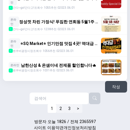
료,화장품,미용,스파,생필품둥 없는게 없어용)
인
간다~go!간다고!
조회수 1055
추천 0
2023.06.01
1
온라
정성껏 차린 가정식! 푸짐한 연희동 5월1주 식
인
단 ($70/6종)
간다~go!간다고!
조회수 1238
추천 0
2023.06.01
1
온라
⭐️SQ Market⭐️ 인기만점 맛집 4곳! 역대급 할
인
인🔥
밴쿠버광장시장
조회수 1056
추천 0
2023.06.01
1
남한산성 & 온샘이네 전제품 할인합니다🔥
온라인
밴쿠버광장시장
조회수 1031
추천 0
2023.06.01
1
작성
1
2
3
>
방문자 오늘 1826 / 전체 2365597
사이트 이용약관
개인정보처리방침