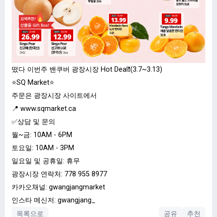
떴다 이번주 밴쿠버 광장시장 Hot Deal❗️(3.7~3.13)
⭐️SQ Market⭐️
주문은 광장시장 사이트에서
📍
www.sqmarket.ca
✅상담 및 문의
월~금: 10AM - 6PM
토요일: 10AM - 3PM
일요일 및 공휴일: 휴무
광장시장 연락처:
778 955 8977
카카오채널: gwangjangmarket
인스타 메신저: gwangjang_
목록으로
공유
추천