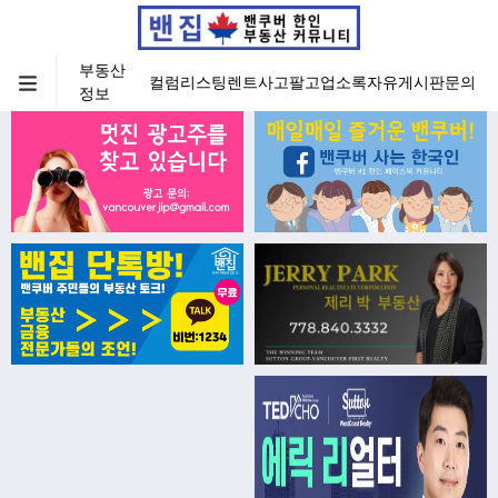
부동산
컬럼
리스팅
렌트
사고팔고
업소록
자유게시판
문의
정보