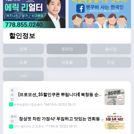
할인정보
전체
온라인
음식점
의류
식료품
건강
기타
온
[프로모션_$5할인쿠폰 뿌립니다❗️] 북창동 순두
라
부/소금향기/남한산성(~6.5)
인
밴쿠버광장시장
조회수 1667
추천 0
2023.06.01
1
온라
정성껏 차린 가정식! 푸짐하고 맛있는 연희동 5
인
월5주 식단 ($70/6종)
간다~go!간다고!
조회수 1118
추천 0
2023.06.01
1