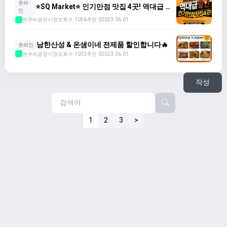
온라
⭐️SQ Market⭐️ 인기만점 맛집 4곳! 역대급 할
인
인🔥
밴쿠버광장시장
조회수 1056
추천 0
2023.06.01
1
남한산성 & 온샘이네 전제품 할인합니다🔥
온라인
밴쿠버광장시장
조회수 1032
추천 0
2023.06.01
1
작성
1
2
3
>