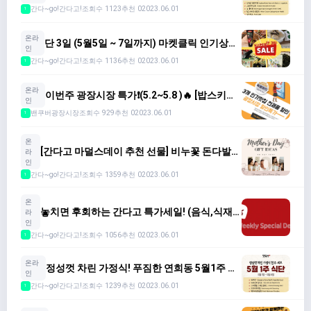
단 ($70/6종)
간다~go!간다고!
조회수 1123
추천 0
2023.06.01
1
온라
단 3일 (5월5일 ~ 7일까지) 마켓클릭 인기상품
인
쇼킹세일합니다.
간다~go!간다고!
조회수 1136
추천 0
2023.06.01
1
온라
이번주 광장시장 특가❗️(5.2~5.8 )🔥 [밥스키친/
인
화로/랭리미트]
밴쿠버광장시장
조회수 929
추천 0
2023.06.01
1
온
[간다고 마덜스데이 추천 선물] 비누꽃 돈다발
라
용돈박스 10개 한정판매!주문 서두르세요~
인
간다~go!간다고!
조회수 1359
추천 0
2023.06.01
1
온
놓치면 후회하는 간다고 특가세일! (음식,식재
라
료,화장품,미용,스파,생필품둥 없는게 없어용)
인
간다~go!간다고!
조회수 1056
추천 0
2023.06.01
1
온라
정성껏 차린 가정식! 푸짐한 연희동 5월1주 식
인
단 ($70/6종)
간다~go!간다고!
조회수 1239
추천 0
2023.06.01
1