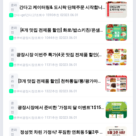
온라
간다고 케이터링& 도시락 단체주문 시작합니
인
다(사진참고해 주세요)
간다~go!간다고!
조회수 1590
추천 0
2023.06.01
1
온라
[4개 맛집 전제품 할인] 화로/밥스키친/온샘이
인
네(~5.29)
밴쿠버광장시장
조회수 1044
추천 0
2023.06.01
1
온
광장시장 이번주 특가(4곳 맛집 전제품 할인(소
라
금향기/남한산성/온샘이네/코퀴딸맘. New 농산
인
물 Chcek! (5.16~5.22)
밴쿠버광장시장
조회수 1131
추천 0
2023.06.01
1
온
[3개 맛집 전제품 할인] 천하통일/뽕/왕가마
라
(~5.15) +가정의 달 이벤트 진행중❗️
인
밴쿠버광장시장
조회수 1322
추천 0
2023.06.01
1
온
광장시장에서 준비한 ‘가정의 달 이벤트’❗️ $150
라
이상 구매하시는 모든 고객분들께 선물을!
인
밴쿠버광장시장
조회수 1131
추천 0
2023.06.01
1
온라
정성껏 차린 가정식! 푸짐한 연희동 5월2주 식
인