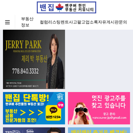
부동산
컬럼
리스팅
렌트
사고팔고
업소록
자유게시판
문의
정보