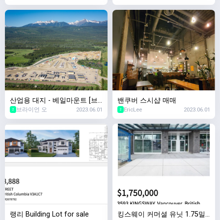
ein Group]
Klein Group]
산업용 대지 - 베일마운트 [브
밴쿠버 스시샵 매매
브라이언 오
2023.06.01
EricLee
2023.06.01
라이언 오 부동산 Klein Group]
2
2
랭리 Building Lot for sale
킹스웨이 커머셜 유닛 1.75밀