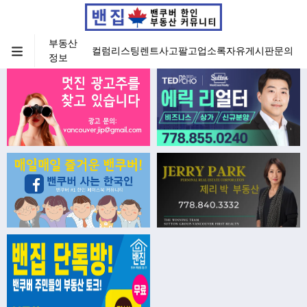
부동산
컬럼
리스팅
렌트
사고팔고
업소록
자유게시판
문의
정보