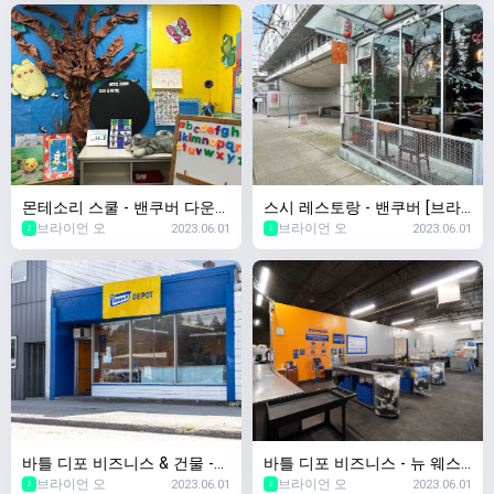
몬테소리 스쿨 - 밴쿠버 다운타
스시 레스토랑 - 밴쿠버 [브라
브라이언 오
2023.06.01
브라이언 오
2023.06.01
운 [브라이언 오 부동산 Klein
이언 오 부동산 Klein Group]
2
2
Group]
바틀 디포 비즈니스 & 건물 -
바틀 디포 비즈니스 - 뉴 웨스
브라이언 오
2023.06.01
브라이언 오
2023.06.01
키티맷 [브라이언 오 부동산 Kl
트 민스터 [브라이언 오 부동산
2
2