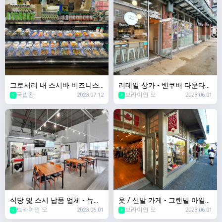
뛰어난 입지!
그로서리 내 스시바 비즈니스
리테일 상가 - 밴쿠버 다운타운
국밥왕
2023.07.12
브라이언 오
2023.06.01
급매
[브라이언 오 부동산 Klein Gro
1
2
up]
식당 및 스시 납품 업체 - 뉴웨
옷 / 신발 가게 - 그랜빌 아일랜
브라이언 오
2023.06.01
브라이언 오
2023.06.01
스트민스터 [브라이언 오 부동
드 [브라이언 오 부동산 Klein
2
2
산 Klein Group]
Group]