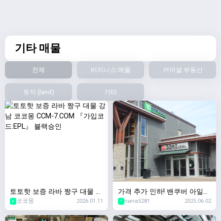
기타 매물
전체
비지니스 매물
커머셜 부동산
토지 (land)
기타
토토핫 보증 라바 짱구 대물 강
가격 추가 인하! 밴쿠버 아일랜
코코몽
2026.01.11
nana5281
2025.06.02
남 코코몽 CCM-7.COM 『가입
드 코트니 중심가 인기 스시 투
4
1
코드:EPL』 블랙승인
고 비즈니스, 안정적인 수익 &