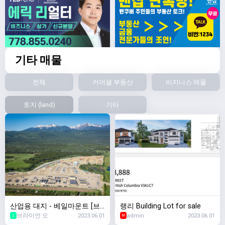
기타 매물
전체
커머셜 부동산
비지니스 매물
토지 (land)
기타
산업용 대지 - 베일마운트 [브
랭리 Building Lot for sale
브라이언 오
2023.06.01
admin
2023.06.01
라이언 오 부동산 Klein Group]
2
M