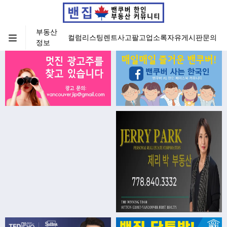
부동산
컬럼
리스팅
렌트
사고팔고
업소록
자유게시판
문의
정보