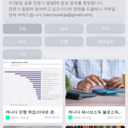
지 [밴집 금융 전문가 컬럼]에 정보 공유를 환영합니다.
전문가 컬럼에 참여하고 싶으시다면 권한을 드릴테니 이메일
연락 부탁드립니다 (
vancouverjip@gmail.com
).
전체
경제
투자
세금
은행
재무설계
기타
캐나다 은행 취업,이대로 괜찮
캐나다 패시브소득 불로소득,
Kelley Jeong
2023.06.01
Kelley Jeong
2023.06.01
나? 5년이내 사라질 직업 Top
캐나다 부동산투자 & 캐나다
2
2
10,2023년 세계경제포럼
증권투자 차이