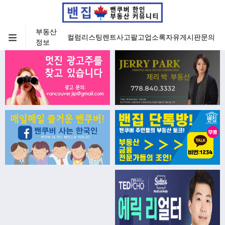
부동산
컬럼
리스팅
렌트
사고팔고
업소록
자유게시판
문의
정보