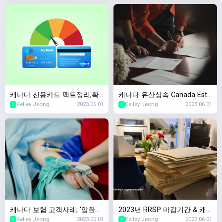
rity) 2023년 스케줄
나다 국민연금 사망보험금
캐나다 신용카드 팩트정리,확
캐나다 유산상속 Canada Esta
Kelley Jeong
2023.06.01
Kelley Jeong
2023.06.01
인할때마다 캐나다 신용점수
te Planning,왜 준비해야하죠?
2
2
하락한다?
캐나다 보험 고객사례; '암환자
2023년 RRSP 마감기간 & 캐
Kelley Jeong
2023.06.01
Kelley Jeong
2023.06.01
였는데 살아남았어요. 보험가
나다 세금신고 마감기간 안내
2
2