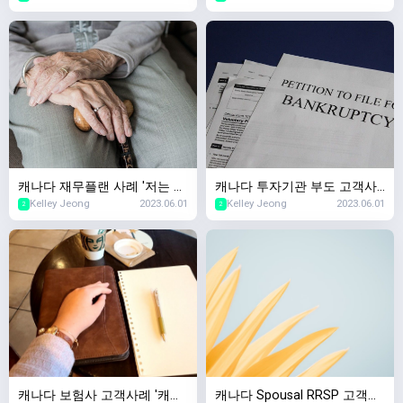
입이 되나요?'
캐나다 재무플랜 사례 '저는 얼
캐나다 투자기관 부도 고객사
Kelley Jeong
2023.06.01
Kelley Jeong
2023.06.01
마가 있어야 은퇴가 가능하
례,캐나다 투자회사가 망하면
2
2
죠?', 캐나다 은퇴자금
제 돈은요..?
캐나다 보험사 고객사례 '캐나
캐나다 Spousal RRSP 고객사