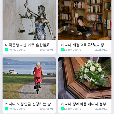
미국은행파산 아주 흔한일,SV
캐나다 재정교육 Q&A, 재정교
Kelley Jeong
2023.06.01
Kelley Jeong
2023.06.01
B파산 SNBY파산 마찬가지! 캐
육을 왜 무료로 하세요? 돈벌
2
2
나다 경제수업~
려는 수작인가요?
캐나다 노령연금 신청하는 방
캐나다 장례비용,캐나다 정부
Kelley Jeong
2023.06.01
Kelley Jeong
2023.06.01
법,캐나다 OAS(Old Age Secu
에서 장례지원을 해주나요? 캐
2
2