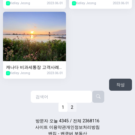
Kelley Jeong
2023.06.01
Kelley Jeong
2023.06.01
다서 생명보험샀는데 회사가
례 '이혼 후 퇴직연금 재산분할
2
2
망하면요?'
은 어떻게되나요?'
캐나다 비과세통장 고객사례
Kelley Jeong
2023.06.01
'TFSA 사용하다가 세금폭탄맞
2
았는데요'
작성
1
2
방문자 오늘 4345 / 전체 2368116
사이트 이용약관
개인정보처리방침
밴집 - 밴쿠버 부동산