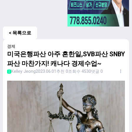
< 목록으로
경제
미국은행파산 아주 흔한일,SVB파산 SNBY
파산 마찬가지! 캐나다 경제수업~
Kelley Jeong
2023.06.01
추천 0
조회수 4530
댓글 0
2