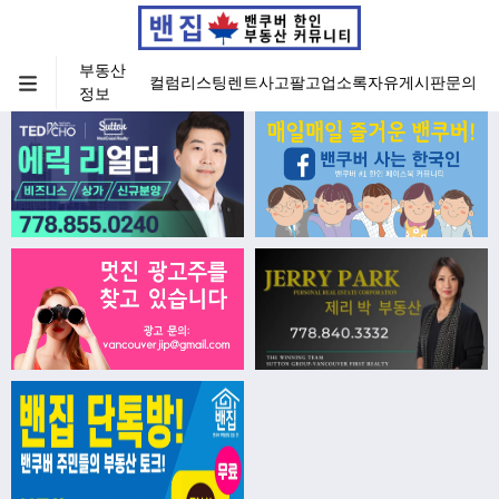
부동산
컬럼
리스팅
렌트
사고팔고
업소록
자유게시판
문의
정보