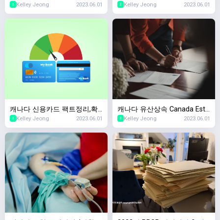
Kelley Jeong
2023.06.01
Kelley Jeong
2023.06.01
법,캐나다 OAS(Old Age Secu
에서 장례지원을 해주나요? 캐
2
2
rity) 2023년 스케줄
나다 국민연금 사망보험금
캐나다 신용카드 팩트정리,확
캐나다 유산상속 Canada Esta
Kelley Jeong
2023.06.01
Kelley Jeong
2023.06.01
인할때마다 캐나다 신용점수
te Planning,왜 준비해야하죠?
2
2
하락한다?