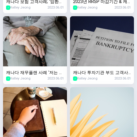
캐나다 보험 고객사례; '암환자
2023년 RRSP 마감기간 & 캐
Kelley Jeong
2023.06.01
Kelley Jeong
2023.06.01
였는데 살아남았어요. 보험가
나다 세금신고 마감기간 안내
2
2
입이 되나요?'
캐나다 재무플랜 사례 '저는 얼
캐나다 투자기관 부도 고객사
Kelley Jeong
2023.06.01
Kelley Jeong
2023.06.01
마가 있어야 은퇴가 가능하
례,캐나다 투자회사가 망하면
2
2
죠?', 캐나다 은퇴자금
제 돈은요..?