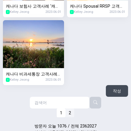
캐나다 보험사 고객사례 '캐나
캐나다 Spousal RRSP 고객사
Kelley Jeong
2023.06.01
Kelley Jeong
2023.06.01
다서 생명보험샀는데 회사가
례 '이혼 후 퇴직연금 재산분할
2
2
망하면요?'
은 어떻게되나요?'
캐나다 비과세통장 고객사례
Kelley Jeong
2023.06.01
'TFSA 사용하다가 세금폭탄맞
2
았는데요'
작성
1
2
방문자 오늘 1076 / 전체 2362027