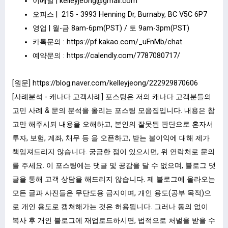
이메일 |
kelleyjeong@gmail.com
오피스 | 215 - 3993 Henning Dr, Burnaby, BC V5C 6P7
영업 | 월-금 8am-6pm(PST) / 토 9am-3pm(PST)
카톡문의 :
https://pf.kakao.com/_uFnMb/chat
예약문의 :
https://calendly.com/7787080717/
[원문]
https://blog.naver.com/kelleyjeong/222929870606
[사례분석 - 캐나다 고객사례] 포스팅은 저의 캐나다 고객분들의
고민 사례 & 문의 분석을 올리는 포스팅 모음집입니다. 내용은 참
고만 해주시되 내용을 오해하고, 본인의 잘못된 판단으로 혼자서
투자, 보험, 계좌, 채무 등 을 오픈하고, 받는 불이익에 대해 제가
책임져드리지 않습니다. 궁금한 점이 있으시면, 위 연락처로 문의
를 주세요. 이 포스팅에는 댓글 및 공감을 달 수 없으며, 블로그 댓
글을 통해 고객 상담을 해드리지 않습니다. 제 블로그에 올라오는
모든 글과 사진들은 무단도용 금지이며, 개인 용도(공부 목적)으
로 개인 용도로 캡쳐해가는 것은 허용됩니다. 그러나 동의 없이
복사 후 개인 블로그에 재업로드하시면, 법적으로 처벌을 받을 수