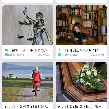
10,2023년 세계경제포럼
증권투자 차이
미국은행파산 아주 흔한일,SV
캐나다 재정교육 Q&A, 재정교
Kelley Jeong
2023.06.01
Kelley Jeong
2023.06.01
B파산 SNBY파산 마찬가지! 캐
육을 왜 무료로 하세요? 돈벌
2
2
나다 경제수업~
려는 수작인가요?
캐나다 노령연금 신청하는 방
캐나다 장례비용,캐나다 정부