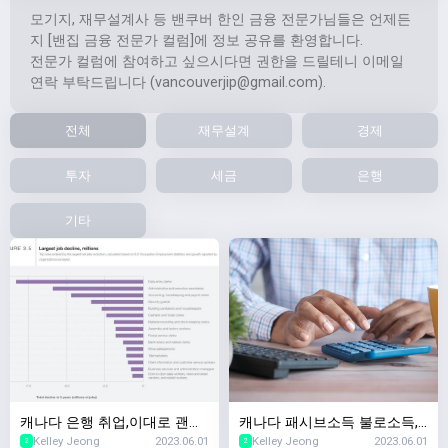
모기지, 재무설계사 등 밴쿠버 한인 금융 전문가님들은 언제든
지 [밴집 금융 전문가 컬럼]에 정보 공유를 환영합니다.
전문가 컬럼에 참여하고 싶으시다면 권한을 드릴테니 이메일
연락 부탁드립니다 (
vancouverjip@gmail.com
).
전체
재무설계
경제
투자
세금
은행
기타
캐나다 은행 취업,이대로 괜찮
캐나다 패시브소득 불로소득,
Kelley Jeong
2023.06.01
Kelley Jeong
2023.06.01
나? 5년이내 사라질 직업 Top
캐나다 부동산투자 & 캐나다
2
2