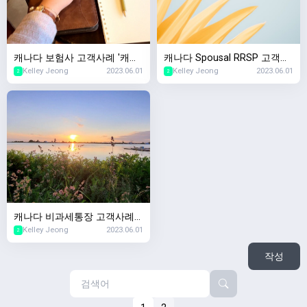
캐나다 보험사 고객사례 '캐나
캐나다 Spousal RRSP 고객사
Kelley Jeong
2023.06.01
Kelley Jeong
2023.06.01
다서 생명보험샀는데 회사가
례 '이혼 후 퇴직연금 재산분할
2
2
망하면요?'
은 어떻게되나요?'
캐나다 비과세통장 고객사례
Kelley Jeong
2023.06.01
'TFSA 사용하다가 세금폭탄맞
2
았는데요'
작성