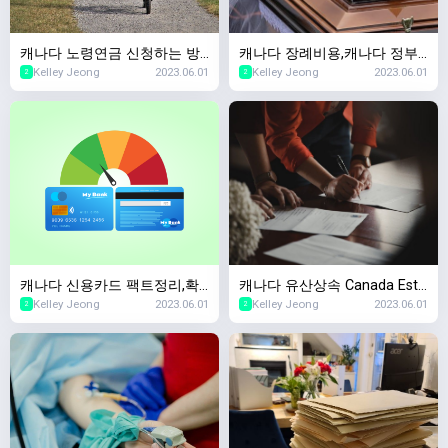
캐나다 노령연금 신청하는 방
캐나다 장례비용,캐나다 정부
Kelley Jeong
2023.06.01
Kelley Jeong
2023.06.01
법,캐나다 OAS(Old Age Secu
에서 장례지원을 해주나요? 캐
2
2
rity) 2023년 스케줄
나다 국민연금 사망보험금
캐나다 신용카드 팩트정리,확
캐나다 유산상속 Canada Esta
Kelley Jeong
2023.06.01
Kelley Jeong
2023.06.01
인할때마다 캐나다 신용점수
te Planning,왜 준비해야하죠?
2
2
하락한다?