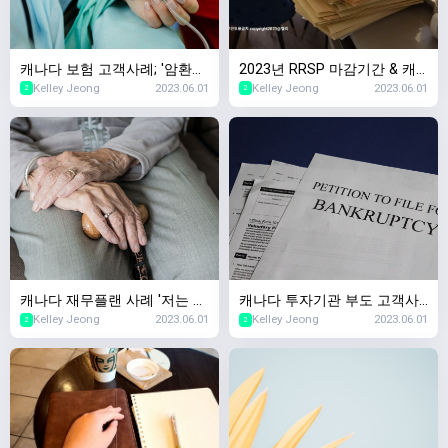
캐나다 보험 고객사례; '암환자
2023년 RRSP 마감기간 & 캐
Kelley Jeong
2023.06.01
Kelley Jeong
2023.06.01
였는데 살아남았어요. 보험가
나다 세금신고 마감기간 안내
2
2
입이 되나요?'
캐나다 재무플랜 사례 '저는 얼
캐나다 투자기관 부도 고객사
Kelley Jeong
2023.06.01
Kelley Jeong
2023.06.01
마가 있어야 은퇴가 가능하
례,캐나다 투자회사가 망하면
2
2
죠?', 캐나다 은퇴자금
제 돈은요..?