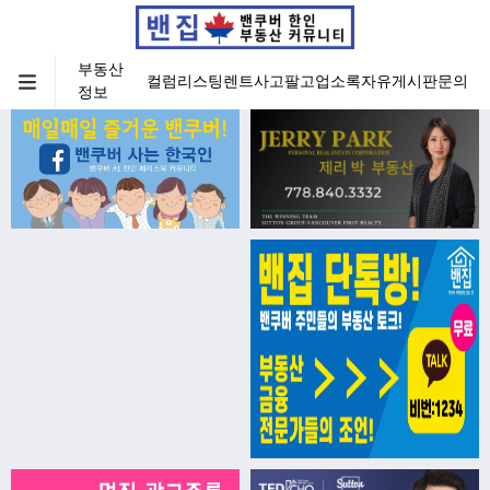
부동산
컬럼
리스팅
렌트
사고팔고
업소록
자유게시판
문의
정보