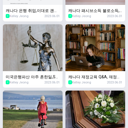
캐나다 은행 취업,이대로 괜찮
캐나다 패시브소득 불로소득,
Kelley Jeong
2023.06.01
Kelley Jeong
2023.06.01
나? 5년이내 사라질 직업 Top
캐나다 부동산투자 & 캐나다
2
2
10,2023년 세계경제포럼
증권투자 차이
미국은행파산 아주 흔한일,SV
캐나다 재정교육 Q&A, 재정교
Kelley Jeong
2023.06.01
Kelley Jeong
2023.06.01
B파산 SNBY파산 마찬가지! 캐
육을 왜 무료로 하세요? 돈벌
2
2
나다 경제수업~
려는 수작인가요?