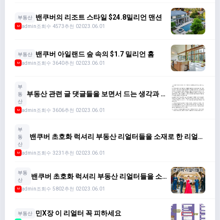
밴쿠버의 리조트 스타일 $24.8밀리언 맨션
부동산
admin
조회수 4573
추천 0
2023.06.01
M
밴쿠버 아일랜드 숲 속의 $1.7 밀리언 홈
부동산
admin
조회수 3640
추천 0
2023.06.01
M
부
부동산 관련 글 댓글들을 보면서 드는 생각과 특
동
히 first home buyer 에게 해주고 싶은말 (페이
산
스북 그룹 게시글 공유)
admin
조회수 3606
추천 0
2023.06.01
M
부
밴쿠버 초호화 럭셔리 부동산 리얼터들을 소재로 한 리얼리
동
티 쇼 ('Agent Unbreakable' 트레일러)
산
admin
조회수 3231
추천 0
2023.06.01
M
부동
밴쿠버 초호화 럭셔리 부동산 리얼터들을 소재
산
로 한 리얼리티 쇼!?
admin
조회수 5802
추천 0
2023.06.01
M
민X장 이 리얼터 꼭 피하세요
부동산