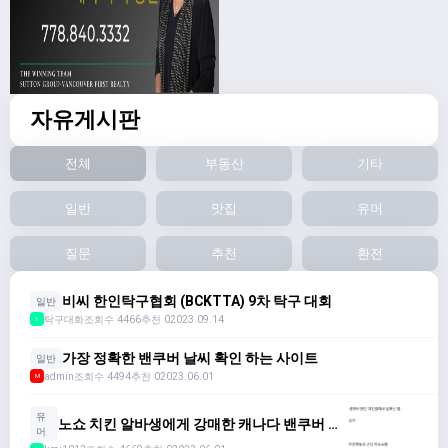
자유게시판
전체
부동산
기타
일반
맛집
유머
질문
추천
환전
비씨 한인탁구협회 (BCKTTA) 9차 탁구 대회
일반
탁구대화
조회수 4466
추천 0
2023.09.14
1
가장 정확한 밴쿠버 날씨 확인 하는 사이트
일반
admin
조회수 4494
추천 0
2023.06.01
M
유
노쇼 치킨 알바생에게 강매한 캐나다 밴쿠버 한
머
인 치킨 집.jpg