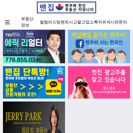
부동산
컬럼
리스팅
렌트
사고팔고
업소록
자유게시판
문의
정보