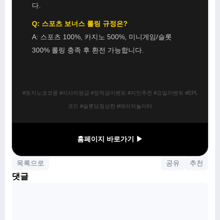
다.
Q: 스포츠 보너스 롤링 규정은?
A: 스포츠 100%, 카지노 500%, 미니게임/슬롯
300% 롤링 충족 후 환전 가능합니다.
#토지노코코몽 #이사지원금 #정착금이벤트 #지인추천 #요일이벤트 #EPL
코드 #슬롯당첨상한 #메이저놀이터
홈페이지 바로가기 ▶
목록으로
공유
추천
댓글