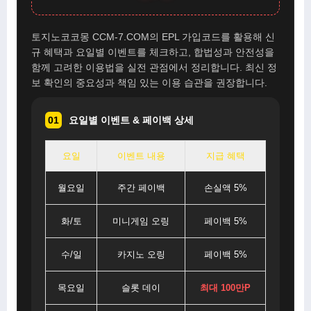
토지노코코몽 CCM-7.COM의 EPL 가입코드를 활용해 신
규 혜택과 요일별 이벤트를 체크하고, 합법성과 안전성을
함께 고려한 이용법을 실전 관점에서 정리합니다. 최신 정
보 확인의 중요성과 책임 있는 이용 습관을 권장합니다.
요일별 이벤트 & 페이백 상세
01
요일
이벤트 내용
지급 혜택
월요일
주간 페이백
손실액 5%
화/토
미니게임 오링
페이백 5%
수/일
카지노 오링
페이백 5%
목요일
슬롯 데이
최대 100만P