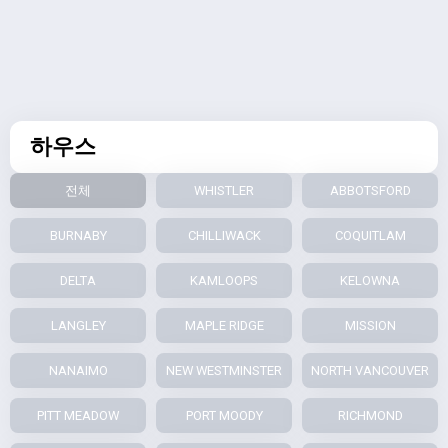
하우스
전체
WHISTLER
ABBOTSFORD
BURNABY
CHILLIWACK
COQUITLAM
DELTA
KAMLOOPS
KELOWNA
LANGLEY
MAPLE RIDGE
MISSION
NANAIMO
NEW WESTMINSTER
NORTH VANCOUVER
PITT MEADOW
PORT MOODY
RICHMOND