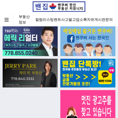
부동산
컬럼
리스팅
렌트
사고팔고
업소록
자유게시판
문의
정보