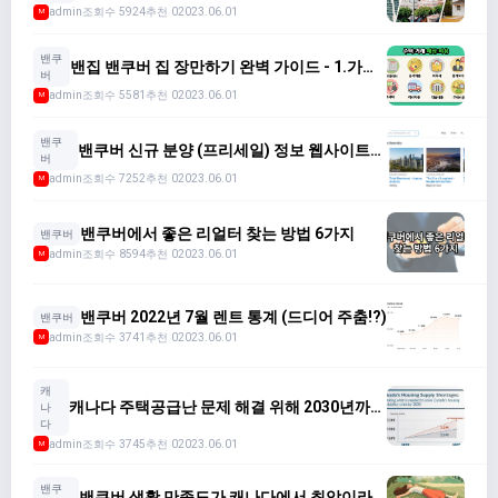
류 선택
admin
조회수 5924
추천 0
2023.06.01
M
밴쿠
밴집 밴쿠버 집 장만하기 완벽 가이드 - 1.가용
버
자금 확인 및 대출 계획
admin
조회수 5581
추천 0
2023.06.01
M
밴쿠
밴쿠버 신규 분양 (프리세일) 정보 웹사이트
버
모음
admin
조회수 7252
추천 0
2023.06.01
M
밴쿠버에서 좋은 리얼터 찾는 방법 6가지
밴쿠버
admin
조회수 8594
추천 0
2023.06.01
M
밴쿠버 2022년 7월 렌트 통계 (드디어 주춤!?)
밴쿠버
admin
조회수 3741
추천 0
2023.06.01
M
캐
캐나다 주택공급난 문제 해결 위해 2030년까지
나
2,200만 가구 이상 필요
다
admin
조회수 3745
추천 0
2023.06.01
M
밴쿠
밴쿠버 생활 만족도가 캐나다에서 최악이라