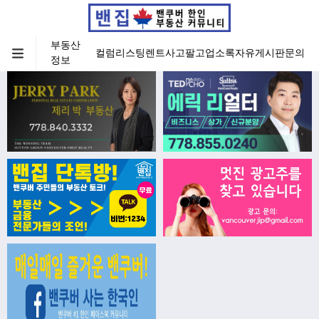
부동산
컬럼
리스팅
렌트
사고팔고
업소록
자유게시판
문의
정보