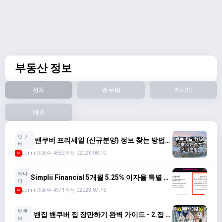
부동산 정보
전체
밴쿠버
캐나다
해외
밴쿠
밴쿠버 프리세일 (신규분양) 정보 찾는 방법
버
2023
admin
조회수 4552
추천 0
2023.08.10
M
캐나
Simplii Financial 5개월 5.25% 이자율 특별 혜
다
택 (7월 31일 전에 등록)
admin
조회수 4971
추천 0
2023.07.16
M
밴쿠
밴집 밴쿠버 집 장만하기 완벽 가이드 - 2.집 종
버