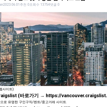
in
2023.06.01
추천 0
조회수 13754
댓글 0
웹사이트):
Craigslist (바로가기 →
https://vancouver.craigslist
으로 유명한 구인구직/렌트/중고거래 사이트.