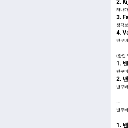
2. 
캐나다
3. 
생각보
4. 
밴쿠버
(한인 
1.
밴쿠버
2.
밴쿠버
---
밴쿠버
1. 