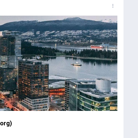
.org
)