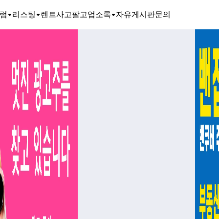
럼
리스팅
렌트
사고팔고
업소록
자유게시판
문의