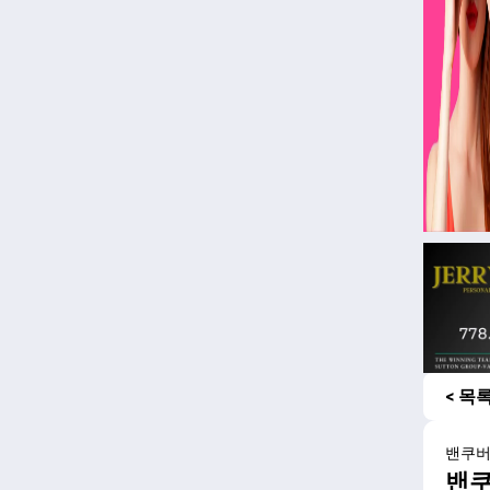
< 목
밴쿠
밴쿠