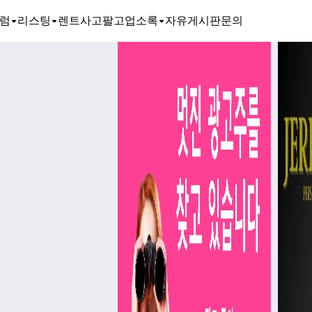
럼
리스팅
렌트
사고팔고
업소록
자유게시판
문의