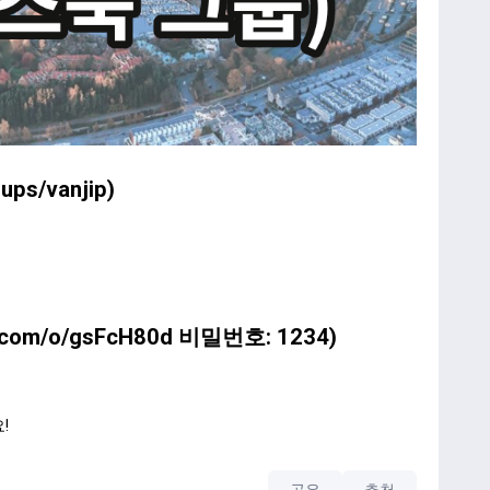
ups/vanjip
)
o.com/o/gsFcH80d
비밀번호: 1234)
!