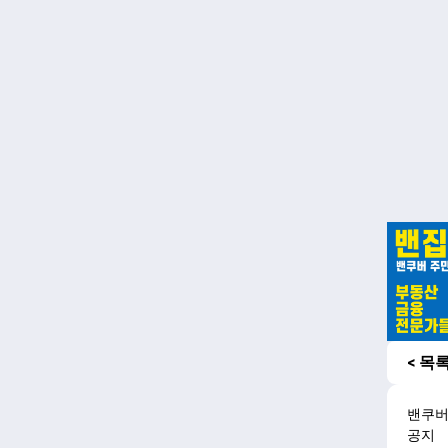
< 목
밴쿠
공지