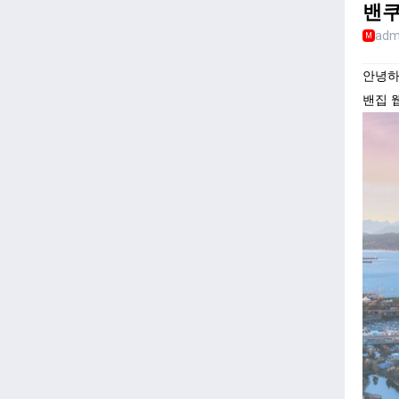
밴쿠
adm
M
안녕하
밴집 