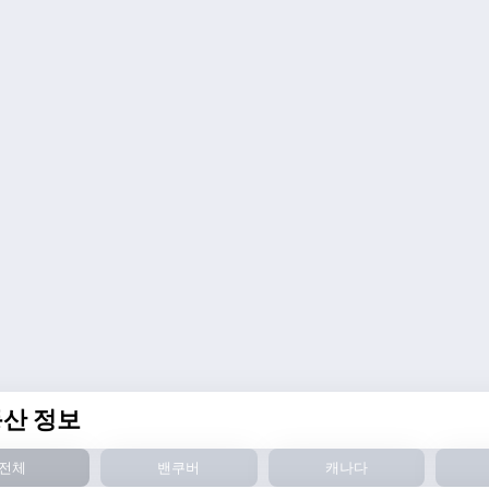
산 정보
전체
밴쿠버
캐나다